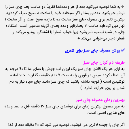
🔸به شما توصیه می‌کنید بعد از هر وعده‌غذا تقریباً دو ساعت بعد چای سبز را
نوش جان‌کنید. به‌عنوان‌مثال اگر صبحانه خود را ساعت ۸ صبح صرف کرده‌اید
بهترین تایم برای مصرف جای سبز ساعت ده تا یازده صبح است و اگر ساعت ۱
نهار میل کرده‌اید ساعت ۳ بعدازظهر وعده بعدی گزینه مناسبی است. استفاده
چای در شب توصیه نمی‌شود زیرا خواب شمارا با آشفتگی روبرو می‌کند و
شمارا دچار بی‌خوابی می‌کند🔸
✅ روش مصرف چای سبز برای لاغری :
طریقه دم کردن چای سبز
به ازای هر یک قاشق چای سبز یک لیوان آب جوش با دمای 80 تا 90 درجه به
آن اضاف کرده سپس در قوری را به مدت 7 تا 8 دقیقه بگذارید، حالا آماده
نوشیدن است ( توجه داشته باشید که چای سبز مانند چای سیاه نیاز به دم
شدن بر روی حرارت ندارد. )
بهترین زمان مصرف چای سبز
به طور معمول بهترین زمان برای نوشیدن چای سبز 20 دقیقه قبل یا بعد وعده
های غذایی اصلی است.
اگر چای را جهت لاغری می نوشید، توصیه می شود که 20 دقیقه بعد از غذا