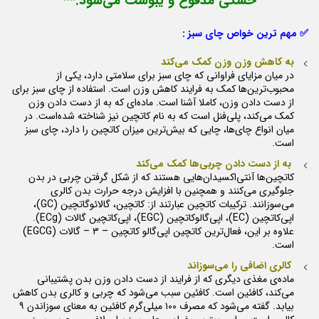
خشکی مدفوع و یبوست می‌شود.**
✅ مهم ترین خواص چای سبز :
به کاهش وزن وزن کمک می‌کند
در میان مزایای فراوانی که چای سبز برای سلامتی دارد، یکی از
محبوب‌ترین‌ها کمک به فرایند کاهش وزن است. استفاده از چای سبز برای
از دست دادن وزن، کاملا آشنا است. ماده‌ای که به از دست دادن وزن
کمک می‌کند، پلی‌فنل است که به نام کاتچین نیز شناخته شده‌است. در
میان انواع چای‌ها، چایی که بیش‌ترین میزان کاتچین را دارد، چای سبز
است.
به از دست دادن چربی‌ها کمک می‌کند
کاتچین‌ها آنتی‌اکسیدان‌هایی هستند که از شکل گرفتن چربی در بدن
جلوگیری می‌کنند و همچنین با افزایش درجه حرارت بدن کالری
می‌سوزانند. ترکیبات کاتچین عبارتند از: کاتچین، گالائوگاتچین (GC)،
اپی‌کاتچین (EC)، اپی‌گالوکاتچین (EGC)، اپی‌کاتچین گالات (ECg).
علاوه بر این، فعا‌ل‌ترین کاتچین اپی‌گالو کاتچین – ۳ – گالات (EGCG)
است.
کالری اضافی را می‌سوزاند
ماده‌ی مغذی دیگری که از فرایند از دست دادن وزن بدن پشتیبانی
می‌کند، کافئین است. کافئین سبب می‌شود که چربی و کالری بدن کاهش
بیابد. گفته می‌شود که مصرف ۱۰۰ میلی‌گرم کافئین به معنای سوزاندن ۹