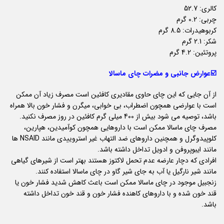
کالری: 52.7
چربی: 0.2 گرم
کربوهیدرات: 8.5 گرم
شکر: 2.1 گرم
پروتئین: 4.2 گرم
☑️عوارض جانبی و مضرات چای ماسالا
از آن جایی که این چای حاوی مقادیری کافئین است مصرف زیاد آن ممکن
است با عوارضی همچون اضطراب، بی خوابی، میگرن و فشار خون بالا همراه
باشد، توصیه می شود بیش از 400 میلی گرم کافئین در روز مصرف نکنید.
مصرف چای ماسالا ممکن است با داروهایی همچون کوآمیدین، هپارین،
کلوپیدوگرل و همچنین داروهای ضد التهاب غیر استروییدی مانند NSAID ها
مانند ایبوپروفن و ادویل تداخل داشته باشد.
افرادی که دچار عارضه عدم تحمل لاکتوز هستند بهتر است از شیرهای گیاهی
مانند شیر نارگیل یا آب به جای شیر گاو در چای ماسالا استفاده کنند.
زنجبیل موجود در چای ماسالا ممکن است باعث کاهش شدید فشار خون یا
قند خون شده و با داروهای کاهنده فشار خون و قند خون تداخل داشته
باشد.