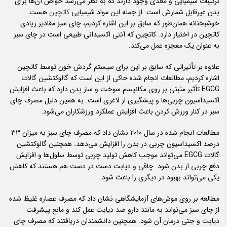
ترکیبات شیمیایی و مغذی وجود دارند که به نظر می‌رسد خواص آن‌ها برای
بدن غیرقابل شمارش است. از جمله این مواد شیمیایی
کاتچین
هست.
خوشبختانه همان‌طور که سابق بر این اشاره کردیم، چای سبز مقادیر زیادی
کاتچین در اختیار دارد. کاتچین که آنتی اکسیدانی طبیعی است در چای سبز
به عنوان یک معجزه عمل می‌کند.
علاوه بر تأثیراتی که سابق بر این برای سیستم گردش خون توسط کاتچین
اشاره کردیم، مطالعات انجام شده حاکی از این است که گالوکتشین گالات
EGCG تأثیر مثبتی بر روی مکانیسم سوخت و ساز بدن دارد که باعث افزایش
اکسیداسیون چربی‌ها و پیشگیری از لاغری است. به همین دلیل مصرف چای
سبز در کنار ورزش کردن باعث افزایش عملکرد ورزشکاران می‌شود.
مطالعات انجام شده در سال ۲۰۱۰ نشان داد که مصرف چای سبز به میزان ۳۳
درصد اکسیداسیون چربی در بدن را افزایش می‌دهد. همچنین گالوکتشین
گالات EGCG می‌تواند موجب کاهش تولید چربی توسط سلول‌ها و افزایش
دفع چربی از بدن شود. چاقی و دیابت دست در دست هم هستند که کاهش
یکی می‌تواند بهبود در دیگری را باعث شود.
مطالعه بر روی موش‌های آزمایشگاهی نشان داد که مصرف عصاره غلیظ شده
از چای سبز می‌تواند به مانند دارو ضد دیابت عمل کند و مانع پیشرفت
دیابت و جتی درمان آن شود. همچنین دانشمندان در‌یافتند که مصرف چای