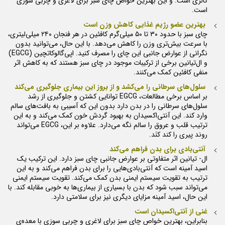
کالری است. و این بهترین خواص چای سبز برای لاغری و چربی سوزی
است.
بهترین عضو رژیم غذایی کاهش وزن است
چای سبز با حدود ۳۰ تا ۵۰ میلی‌گرم کافئین در هر فنجان ۲۴۰ میلی‌لیتری،
با سرعت بیش‌تری وزن را کاهش می‌دهد. با این حال، می‌توانید بدون
نگرانی از عوارض جانبی این چای را مصرف کنید. اپی‌گالوکاتچین (EGCG)
و ال‌تیانین برخی از ترکیبات موجود در چای سبز هستند که به کاهش اثر
منفی کافئین کمک می‌کنند.
سلول‌های سرطانی را می‌کشد و از بروز این بیماری جلوگیری می‌کند
بر اساس برخی مطالعات، EGCG توانایی کشتن و جلوگیری از رشد
سلول‌های سرطانی را در بدن دارد بدون این که آسیبی به بافت‌های سالم
وارد کند. این آنتی‌اکسیدان به بهبود گردش خون کمک می‌کند و به این
ترتیب قلب و عروق را سالم نگه می‌دارد. علاوه بر این، EGCG می‌تواند
روند پیری را کند کنَد.
آنتی‌بادی برای بدن فراهم می‌کند
ال- تیانین اثر متفاوتی بر عوارض جانبی چای سبز دارد. این ترکیب یک
اسید آمینه است که آنتی‌بادی‌هایی را برای بدن فراهم می‌کند و به این
ترتیب به تقویت سیستم ایمنی بدن کمک می‌کند. تقویت سیستم ایمنی
می‌تواند سبب شود که بدن با بسیاری از بیماری‌ها به خوبی مقابله کند. با
این حال، اسید آمینه مزایای دیگری نیز برای سلامتی دارد.
غنی از آنتی‌اکسیدان است
بنابراین، بهترین خواص چای سبز برای لاغری و چربی سوزی با معده‌ی