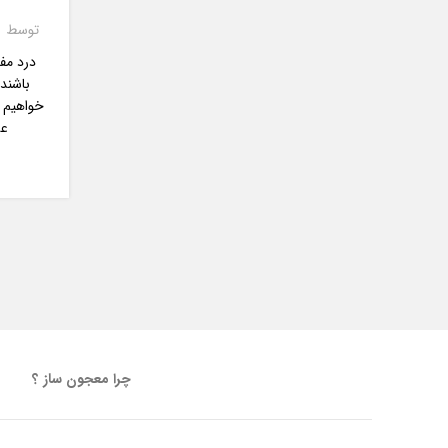
توسط
درد مفا
باشند.
خواهیم 
عس
چرا معجون ساز ؟