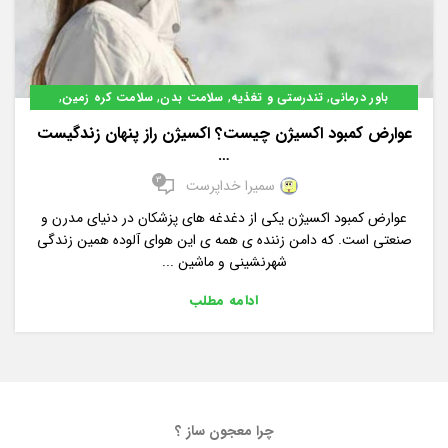
,
,
,
,
باور درمانی
تندرستی و تغذیه
سلامت بدن
سلامت کره زمین
مربوط به جسم
عوارض کمبود اکسیژن چیست؟ اکسیژن راز پنهان زندگیست
…
3
سمیرا خداپرست
عوارض کمبود اکسیژن یکی از دغدغه های پزشکان در دنیای مدرن و
صنعتی است. که دامن زننده ی همه ی این هوای آلوده همین زندگی
شهرنشینی و ماشین ...
ادامه مطلب
چرا معجون ساز ؟