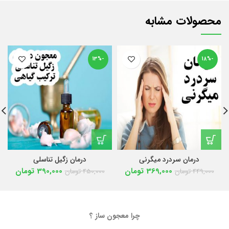
محصولات مشابه
-13%
-18%
درمان سردرد میگرنی
درمان زگیل تناسلی
369,000
تومان
390,000
تومان
449,000
تومان
450,000
تومان
چرا معجون ساز ؟