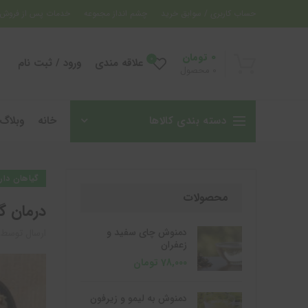
حساب کاربری / سوابق خرید
چشم انداز مجموعه
خدمات پس از فروش
0
تومان
0
علاقه مندی
ورود / ثبت نام
0
محصول
دسته بندی کالاها
خانه
وبلاگ
گیاهان دار
محصولات
درمان گ
دمنوش چای سفید و
ارسال توسط
زعفران
78,000
تومان
دمنوش به لیمو و زیرفون