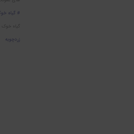
های عفونت HPV استفاده می
# گیاه خوک
گیاه خوک طلایی یک درمان 
زردچوبه