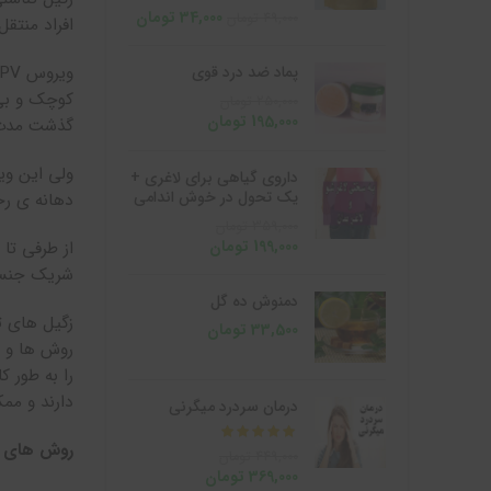
34,000
تومان
49,000
تومان
افراد منتقل می شود. عا
پماد ضد درد قوی
کوچک و بی 
250,000
تومان
195,000
تومان
گذشت مدت زمانی در حدود ۱۸
ولی این وی
داروی گیاهی برای لاغری +
یک تحول در خوش اندامی
دهانه ی رحم
359,000
تومان
199,000
تومان
از طرفی تا 
شریک جنسی
دمنوش ده گل
زگیل های ت
33,500
تومان
روش ها و ت
را به طور 
دارند و مم
درمان سردرد میگرنی
از 5
روش های د
449,000
تومان
369,000
تومان