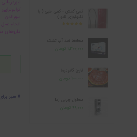
لیزردرمانی
کرایوتراپی
کفی کفش - کفی طبی ( با
سوزاندن
تکنولوژی نانو )
انجام عمل
از 5
داروهای م
محافظ ضد آب تشک
1,300,000
تومان
قارچ گانودرما
100,000
تومان
# سیر برای
محلول چربی زدا
99,000
تومان