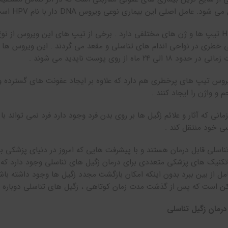
مل اصلی این بیماری نوعی ویروس DNA دار با نام HPV است که با نام پاپیلوما انسانی هم شناخته می شود .
ویروس HPV تیپ ها و ژن های مختلفی دارد . برخی از تیپ های این ویروس ا
خطری در نواحی اندام های تناسلی و مقعد می گردند . این ویروس ها م
 الی ۲۴ ماه از روی پوست ناپدید می شوند .
روس تیپ های پرخطری هم دارد که علاوه بر ایجاد عفونت های گسترده و 
 و واژن را ایجاد کنند .
زمانی که آثار و علائم زگیل ها بر روی بدن فرد وجود دارد فرد نمی تواند ب
 خود منتقل کند .
ناسلی قابل درمان هستند و با پیشرفت هایی که امروز در دنیای پزشکی به 
کنیک های پزشکی متعددی برای درمان زگیل های تناسلی وجود دارد که بر
کامل از بین ببرد بدون اینکه امکان بازگشت مجدد زگیل ها وجود داشته ب
کن است که پس از گذشت مدت زمان کوتاهی ، زگیل های تناسلی دوباره به
رمان زگیل تناسلی