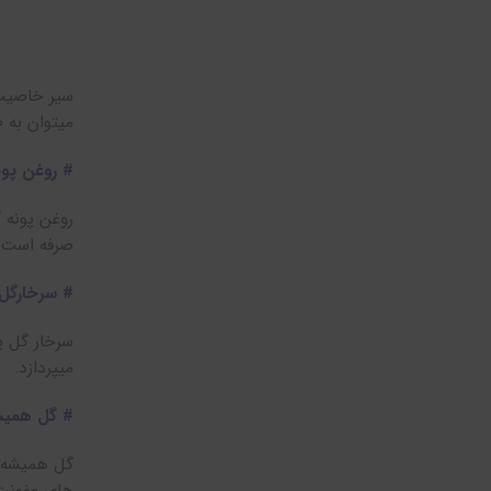
میتوان به ط
# روغن پون
صرفه است. 
# سرخارگل 
میپردازد.
# گل همیشه 
گل همیشه ب