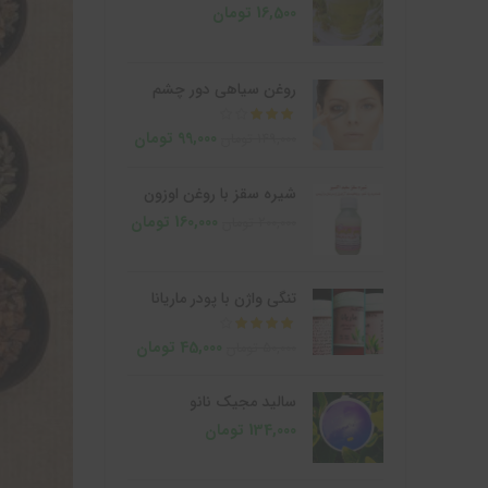
16,500
تومان
روغن سیاهی دور چشم
از 5
99,000
تومان
149,000
تومان
شیره سقز با روغن اوزون
160,000
تومان
200,000
تومان
تنگی واژن با پودر ماریانا
از 5
45,000
تومان
50,000
تومان
سالید مجیک نانو
134,000
تومان