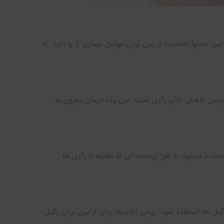
ضد میکروبی دارد و حاوی ماده ای به نام آلیسین (Allicin) است. این محتوا خاصیت از بین بردن عوامل بیماری زا را دارد. که
هی که از خانواده نعنا است یک درمان طبیعی برای ویروس HPV و همچنین کاهش تاثیر زگیل است. این یک درمان مقرون به
ت چای یا شربت استفاده میشود به طرز برجسته ای به مقابله با زگیل ها
زگیل ها استفاده شود. روغن
کالاندولا
برای از بین بردن زگیل