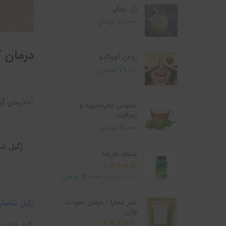
ژل رویال
100,000
تومان
درمان گ
روغن آووکادو
79,000
تومان
دمنوش بادرنجبویه و
زیرفون
17,000
تومان
زگیل تن
شیاف ماریانا
از 5
120,000
تومان
140,000
تومان
عنبر نسارا - درمان عفونت
زگیل تناسل
واژن
زگیل تناسل
از 5