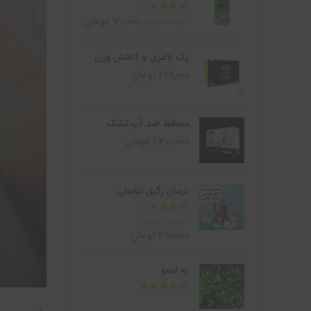
از 5
120,000
تومان
140,000
تومان
پک لاغری و کاهش وزن
269,000
تومان
محافظ ضد آب تشک
1,300,000
تومان
درمان زگیل تناسلی
از 5
450,000
تومان
390,000
تومان
به لیمو
از 5