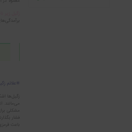
معمولا در 
زگیل زیر نا
برآمدگی‌ها
✳️علائم زگی
زگیل‌ها اشک
می‌مانند. 
مشکلی برای
فشار بگذار
باعث قرمز