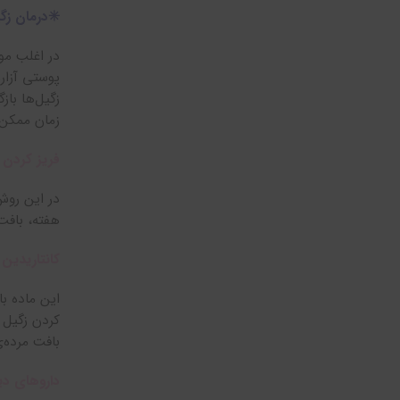
✳️درمان زگ
در اغلب موا
پوستی آزار
زگیل‌ها با
زمان ممکن ا
فریز کردن ز
در این روش
هفته، بافت 
کانتاریدین
این ماده ب
کردن زگیل 
بافت مرده‌
داروهای دیگ