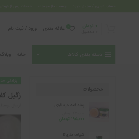
حساب کاربری / سوابق خرید
چشم انداز مجموعه
خدمات پس از فروش
0
تومان
0
علاقه مندی
ورود / ثبت نام
0
محصول
دسته بندی کالاها
خانه
وبلاگ
پزشکی مدر
محصولات
زگیل کف
پماد ضد درد قوی
ارسال توسط
250,000
تومان
195,000
تومان
شیاف ماریانا