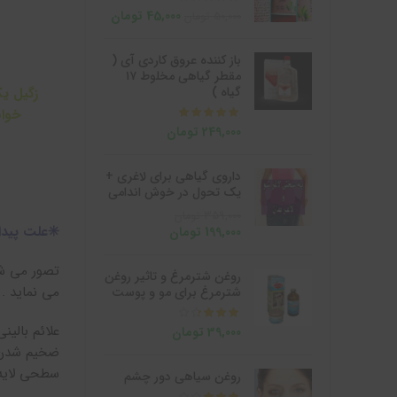
45,000
تومان
50,000
تومان
باز کننده عروق کاردی آی (
مقطر گیاهی مخلوط ۱۷
گیاه )
زگیل یک
خواه
از 5
249,000
تومان
داروی گیاهی برای لاغری +
یک تحول در خوش اندامی
359,000
تومان
✳️علت پید
199,000
تومان
تصور می شو
روغن شترمرغ و تاثیر روغن
می نماید .
شترمرغ برای مو و پوست
از 5
علائم بالی
39,000
تومان
ضخیم شدن پ
سطحی لایه 
روغن سیاهی دور چشم
از 5