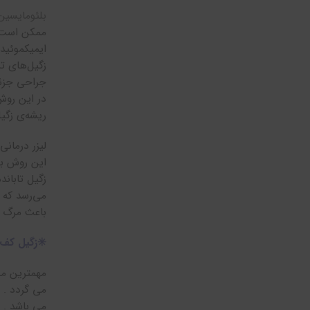
بلئومایسین
ممکن است ق
ایمیکموئید
زگیل‌های ت
جراحی جزئ
در این روش
ریشه‌ی زگیل
لیزر درمانی
این روش بر
زگیل تاباند
می‌رسد که ز
باعث مرگ ب
✳️زگیل کف 
مهمترین مش
می گردد . 
می باشد . 