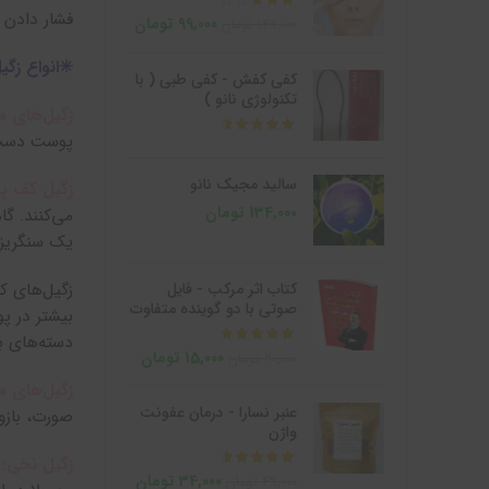
فشار دادن 
99,000
تومان
149,000
تومان
✳️انواع زگی
کفی کفش - کفی طبی ( با
تکنولوژی نانو )
زگیل‌های م
از 5
پوست دست د
سالید مجیک نانو
زگیل کف پا
134,000
تومان
می‌کنند. گا
یک سنگریزه 
کتاب اثر مرکب - فایل
زگیل‌های ک
صوتی با دو گوینده متفاوت
بیشتر در پ
دسته‌های ب
از 5
15,000
تومان
20,000
تومان
زگیل‌های 
عنبر نسارا - درمان عفونت
صورت، بازو
واژن
زگیل نخی:
ا
از 5
34,000
تومان
49,000
تومان