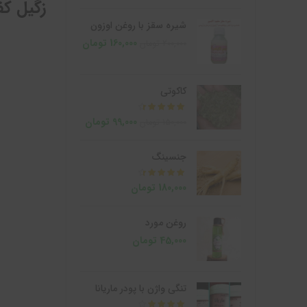
زگیل کف
شیره سقز با روغن اوزون
160,000
تومان
200,000
تومان
کاکوتی
از 5
99,000
تومان
150,000
تومان
جنسینگ
از 5
180,000
تومان
روغن مورد
45,000
تومان
تنگی واژن با پودر ماریانا
از 5