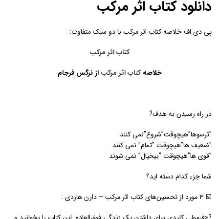
دانلود کتاب اثر مرکب
پی دی اف خلاصه کتاب اثر مرکب با دو سبک متفاوت:
کتاب اثر مرکب
خلاصه
کتاب اثر مرکب
از نرگس فرجام
در راه رسیدن به هدف?
”ترسوها”هیچوقت”شروع”نمی کنند
”ضعیف ها”هیچوقت ”تمام” نمی کنند
”قوی ها”هیچوقت ”بیخیال” نمی شوند
شما جزء کدام دسته اید؟
☑️ ۳ مورد از تحسین‌های کتاب اثر مرکب – دارن هاردی :
?«فرمولی کلیدی برای داشتن یک زندگی فوق‌العاده. این کتاب را بخوانید و