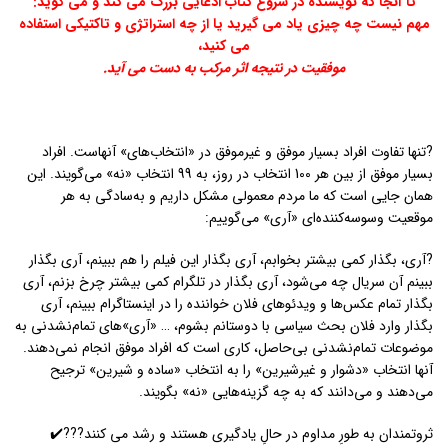
تا آنجا که نویسنده در شروع کتاب ادعایی بزرگ می کند و می گوید:
مهم نیست چه چیزی یاد می گیرید یا از چه استراتژی و تاکتیکی استفاده
می کنید،
موفقیت در نتیجه اثر مرکب به دست می آید.
?تنها تفاوت افراد بسیار موفق و غیرموفق در «انتخاب‌های» آنهاست. افراد
بسیار موفق از بین هر 100 انتخاب در روز، به 99 انتخاب «نه» می‌گویند. این
همان جایی است که ما مردم معمولی مشکل داریم و به‌سادگی به هر
موقعیت وسوسه‌کننده‌ای «آری» می‌گوییم:
?آری، بگذار کمی بیشتر بخوابم، آری بگذار این فیلم را هم ببینم، آری بگذار
ببینم آن سریال چه می‌شود، آری بگذار در تلگرام کمی بیشتر چرخ بزنم، آری
بگذار تمام عکس‌ها و ویدئوهای فلان خواننده را در اینستاگرام ببینم، آری
بگذار وارد فلان بحث سیاسی با دوستانم بشوم، … «آری»های تمام‌نشدنی به
موضوعات تمام‌نشدنی بی‌حاصل، کاری است که افراد موفق انجام نمی‌دهند.
آنها انتخاب «دشوار و غیرشیرین» را به انتخاب «ساده و شیرین» ترجیح
می‌دهند و می‌دانند که به چه گزینه‌هایی «نه» بگویند.
ثروتمندان به طورِ مداوم در حالِ یادگیری هستند و رشد می کنند???✔️