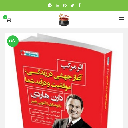
0
-25%