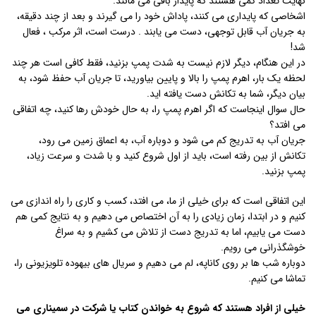
نهایت تعداد کمی هستند که پایدار باقی می مانند.
اشخاصی که پایداری می کنند، پاداش خود را می گیرند و بعد از چند دقیقه،
به جریان آب قابل توجهی، دست می یابند . درست است، اثر مرکب ، فعال
شد!
در این هنگام، دیگر لازم نیست به شدت پمپ بزنید، فقط کافی است هر چند
لحظه یک بار، اهرم پمپ را بالا و پایین بیاورید، تا جریان آب حفظ شود، به
بیان دیگر، شما به تکانش دست یافته اید.
حال سوال اینجاست که اگر اهرم پمپ را، به حال خودش رها کنید، چه اتفاقی
می افتد؟
جریان آب به تدریج کم می شود و دوباره آب، به اعماق زمین می رود،
تکانش از بین رفته است، باید از اول شروع کنید و با شدت و سرعت زیاد،
پمپ بزنید.
این اتفاقی است که برای خیلی از ما، می افتد، کسب و کاری را راه اندازی می
کنیم و در ابتدا، زمان زیادی را به آن اختصاص می دهیم و به نتایج کمی هم
دست می یابیم، اما به تدریج دست از تلاش می کشیم و به سراغ
خوشگذرانی می رویم.
دوباره شب ها بر روی کاناپه، لم می دهیم و سریال های بیهوده تلویزیونی را،
تماشا می کنیم.
خیلی از افراد هستند که شروع به خواندن کتاب یا شرکت در سمیناری می