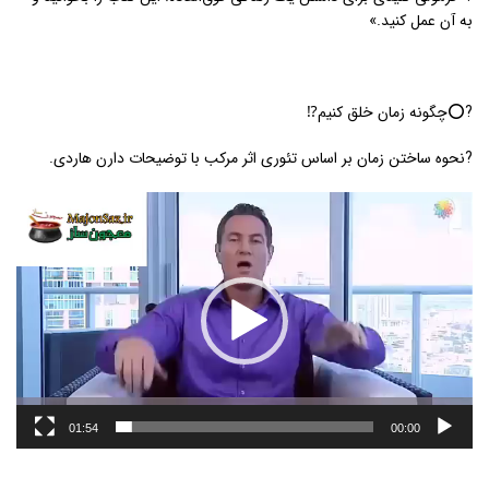
به آن عمل کنید.»
?⭕️چگونه زمان خلق کنیم⁉️
?نحوه ساختن زمان بر اساس تئوری اثر مرکب با توضیحات دارن هاردی.
نمایشگر
ویدیو
01:54
00:00