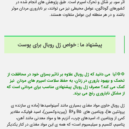
اثر سوء بر شکل و تحرک اسپرم است. طبق پژوهش های انجام شده در
کشورهای گوناگون، عوامل محیطی نیز می توانند، بر ناباروری مردان موثر
باشند و در هر منطقه این عوامل متفاوت هستند.
پیشنهاد ما :
خواص ژل رویال برای پوست
💠💠آیا می دانید که ژل رویال علاوه بر تاثیر بسزای خود در محافظت از
تخمک و بهبود باروری در زنان، به حفظ سلامت اسپرم های مردان نیز
کمک می کند؟ مصرف ژل رویال پیشنهادی مناسب برای مردانی است که
از مشکل ناباروری رنج می برند.
ژل رویال حاوی مواد مغذی بسیاری مانند آمینواسیدها (ماده ی سازنده ی
پروتئین ها)، ویتامین های B5 وB6 (پیریدوکسین)، اسید فولیک، مقادیر
کمی از ویتامین c، اسیدهای چرب، آنزیم ها و مواد معدنی مانند آهن،
پتاسیم، کلسیم و سیلیسیوم است؛ که همه ی این مواد مغذی در کنار یکدیگر