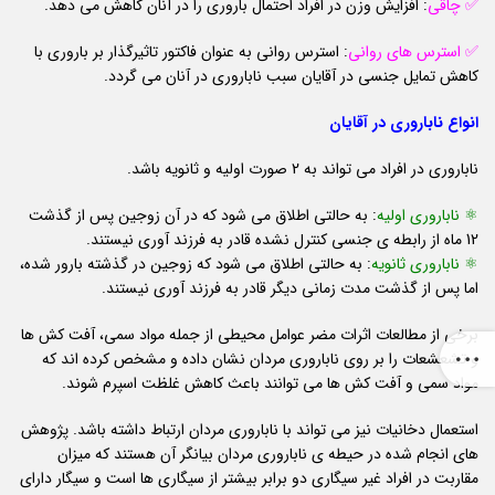
✅ چاقی
: افزایش وزن در افراد احتمال باروری را در آنان کاهش می دهد.
✅ استرس
های
روانی
: استرس روانی به عنوان فاکتور تاثیرگذار بر باروری با
کاهش تمایل جنسی در آقایان سبب ناباروری در آنان می گردد.
انواع ناباروری در آقایان
ناباروری در افراد می تواند به 2 صورت اولیه و ثانویه باشد.
⚛️ ناباروری اولیه
: به حالتی اطلاق می شود که در آن زوجین پس از گذشت
12 ماه از رابطه ی جنسی کنترل نشده قادر به فرزند آوری نیستند.
⚛️ ناباروری ثانویه
: به حالتی اطلاق می شود که زوجین در گذشته بارور شده،
اما پس از گذشت مدت زمانی دیگر قادر به فرزند آوری نیستند.
برخی از مطالعات اثرات مضر عوامل محیطی از جمله مواد سمی، آفت کش ها
و تشعشعات را بر روی ناباروری مردان نشان داده و مشخص کرده اند که
مواد سمی و آفت کش ها می توانند باعث کاهش غلظت اسپرم شوند.
استعمال دخانیات نیز می تواند با ناباروری مردان ارتباط داشته باشد. پژوهش
های انجام شده در حیطه ی ناباروری مردان بیانگر آن هستند که میزان
مقاربت در افراد غیر سیگاری دو برابر بیشتر از سیگاری ها است و سیگار دارای