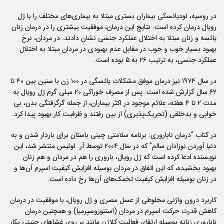
در روسیه، لودیانسکی بیماران بستری مبتلا به بیماری‌های مختلف را با ژل
رویال درمان کرده است. نتایج این درمان، موفقیت بیشتری را در درمان زنان
یائسه و زنان مبتلا به اختلال عملکرد جنسی نشان دادند. در مردان، نرخ
بهبود بسیار خوب و خوب در مقابل عدم بهبودی در مردان مبتلا به اختلال
عملکرد جنسی، به ترتیب ۲۶ به ۵ بوده است.
در سال ۱۹۷۴ نیز درمان موفق مشکلات یائسگی در ۱۰۰ زن با سنین بین ۴۰ تا
۶۲ سال گزارش شده است. پس از مصرف خوراکی ۲۰ میلی گرم ژل رویال به
مدت ۲ تا ۴ هفته، علائم موجود در اکثر بیماران، از جمله گرگرفتگی بدن، بی
خوابی و بدخلقی (تحریک‌پذیری) از بین رفتند و ظرفیت کار بهبود پیدا کرد.
در کتاب “درمان ناباروری: برنامه سلامتی چینی باستان برای باردار شدن و به
دنیا آوردن نوزادان سالم” که در سال ۲۰۰۴ توسط آر. لوئیس منتشر شد، این
نویسنده ادعا کرده است که ژل رویال، باروری را هم در مردان و هم زنان
بهبود بخشیده، که این اتفاق در مردان بوسیله افزایش کیفیت اسپرم آن‌ها و
در زنان بوسیله افزایش کیفیت تخمک‌های آن‌ها رخ داده است.
کاربرد درون واژنی مخلوطی از عسل مصری و ژل رویال، با موفقیت در درمان
کاهش قدرت حرکت اسپرم در مردان (استنوزوسپرمیا) و همچنین درمان
ناباروری زنانه بوسیله ارتقای فعالیت کلاژن مانند بر روی غشاهای جنینی بکار