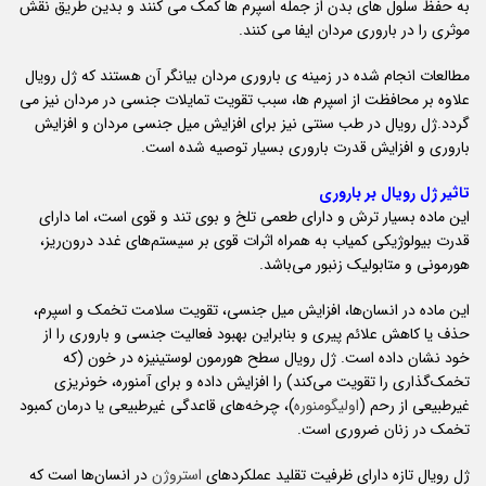
به حفظ سلول های بدن از جمله اسپرم ها کمک می کنند و بدین طریق نقش
موثری را در باروری مردان ایفا می کنند.
مطالعات انجام شده در زمینه ی باروری مردان بیانگر آن هستند که ژل رویال
علاوه بر محافظت از اسپرم ها، سبب تقویت تمایلات جنسی در مردان نیز می
گردد.ژل رویال در طب سنتی نیز برای افزایش میل جنسی مردان و افزایش
باروری و افزایش قدرت باروری بسیار توصیه شده است.
تاثیر ژل رویال بر باروری
این ماده بسیار ترش و دارای طعمی تلخ و بوی تند و قوی است، اما دارای
قدرت بیولوژیکی کمیاب به همراه اثرات قوی بر سیستم‌های غدد درون‌ریز،
هورمونی و متابولیک زنبور می‌باشد.
این ماده در انسان‌ها، افزایش میل جنسی، تقویت سلامت تخمک و اسپرم،
حذف یا کاهش علائم پیری و بنابراین بهبود فعالیت جنسی و باروری را از
خود نشان داده است. ژل رویال سطح هورمون لوستینیزه در خون (که
تخمک‌گذاری را تقویت می‌کند) را افزایش داده و برای آمنوره، خونریزی
غیرطبیعی از رحم (
اولیگومنوره
)، چرخه‌های قاعدگی غیرطبیعی یا درمان کمبود
تخمک در زنان ضروری است.
ژل رویال تازه دارای ظرفیت تقلید عملکردهای
استروژن
در انسان‌ها است که