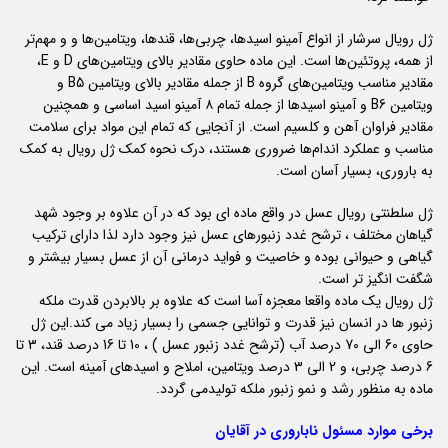
ژل رویال سرشار از انواع آمینو اسیدها، چربی‌ها، قندها، ویتامین‌ها و و مهم‌تر
از همه، پروتئین‌ها است. این ماده حاوی مقادیر بالای ویتامین‌های D و E،
مقادیر مناسب ویتامین‌های گروه B از جمله مقادیر بالای ویتامین B5 و
ویتامین B6 و آمینو اسیدها از جمله تمام ۸ آمینو اسید اساسی و همچنین
مقادیر فراوان آهن و کلسیم است. از آنجایی که تمام این مواد برای سلامت
مناسب و عملکرد اندام‌ها ضروری هستند، درک نحوه کمک ژل رویال به کمک
به باروری، بسیار آسان است.
ژل سلطنتی رویال عسل در واقع ماده ای بود که در آن علاوه بر وجود شهد
گیاهان مختلف ، ترشح غدد زنبورهای عسل نیز وجود دارد لذا دارای ترکیب
گیاهی و حیوانی بوده و خاصیت و فواید درمانی آن از عسل بسیار بیشتر و
شگفت انگیز تر است.
ژل رویال یک ماده واقعا معجزه آسا است که علاوه بر بالابردن قدرت ملکه
زنبور ها در انسان نیز قدرت و توانایی جسمی را بسیار زیاد می کند.این ژل
حاوی 60 الی 70 درصد آب (ترشح غدد زنبور عسل ) ، 10 تا 16 درصد قند، 3 تا
6 درصد چربی، و 2 الی 3 درصد ویتامین، املاح و اسیدهای آمینه است. این
ماده به منظور رشد و نمو زنبور ملکه تولیدمی گردد.
برخی موارد مسئول ناباروری در آقایان