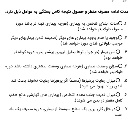
مدت ادامه مصرف مقطر و حصول نتیجه کامل بستگی به عوامل ذیل دارد:
⭕️مدت ابتلای شخص به بیماری (هرچه بیماری کهنه­ تر باشد دوره
مصرف طولانی­تر خواهد شد).
⭕️وجود یا عدم وجود بیماری ­های دیگر (ضمیمه شدن بیماری­های دیگر
موجب طولانی شدن دوره خواهد شد).
⭕️سن بیمار (در جوان­ ترها بدلیل نیروی بیشتر بدن، دوره کوتاه تر
خواهد بود).
⭕️میزان وسعت بیماری (هرچه بیماری وسعت بیشتری داشته باشد دوره
طولانی­تر خواهد شد).
⭕️میزان رعایت پرهیزها (مسلماً اگر پرهیزها رعایت نشوند باعث کند
شدن روند بهبود می ­شود).
⭕️میزان قدرت جذب معده اشخاص (بیماری­ های گوارشی مانع جذب
کامل مقطر در بدن می ­شوند).
⭕️در حال کلی برای یک سطح متوسط از بیماری دوره مصرف یک ماه
است.