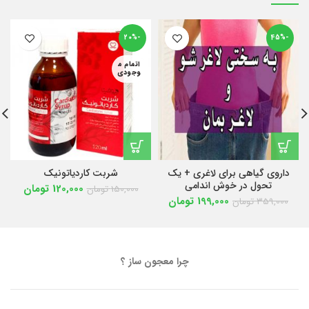
-20%
-45%
اتمام م
وجودی
داروی گیاهی برای لاغری + یک
شربت کاردیاتونیک
تحول در خوش اندامی
120,000
تومان
150,000
تومان
199,000
تومان
359,000
تومان
چرا معجون ساز ؟