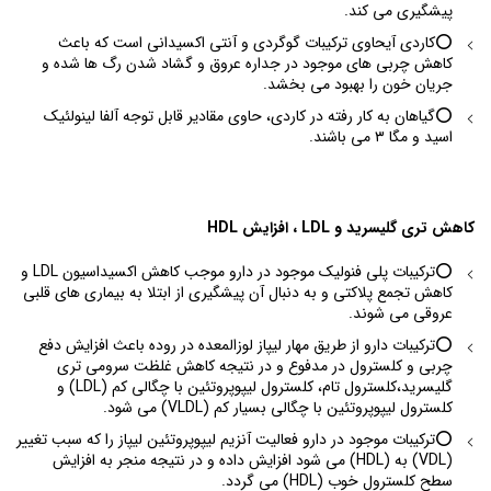
پیشگیری می کند.
⭕️کاردی آیحاوی ترکیبات گوگردی و آنتی اکسیدانی است که باعث
کاهش چربی های موجود در جداره عروق و گشاد شدن رگ ها شده و
جریان خون را بهبود می بخشد.
⭕️گیاهان به کار رفته در کاردی، حاوی مقادیر قابل توجه آلفا لینولئیک
اسید و مگا ۳ می باشند.
کاهش تری گلیسرید و LDL ، افزایش HDL
⭕️ترکیبات پلی فنولیک موجود در دارو موجب کاهش اکسیداسیون LDL و
کاهش تجمع پلاکتی و به دنبال آن پیشگیری از ابتلا به بیماری های قلبی
عروقی می شوند.
⭕️ترکیبات دارو از طریق مهار لیپاز لوزالمعده در روده باعث افزایش دفع
چربی و کلسترول در مدفوع و در نتیجه کاهش غلظت سرومی تری
گلیسرید،کلسترول تام، کلسترول لیپوپروتئین با چگالی کم (LDL) و
کلسترول لیپوپروتئین با چگالی بسیار کم (VLDL) می شود.
⭕️ترکیبات موجود در دارو فعالیت آنزیم لیپوپروتئین لیپاز را که سبب تغییر
(VDL) به (HDL) می شود افزایش داده و در نتیجه منجر به افزایش
سطح کلسترول خوب (HDL) می گردد.