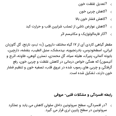
?تعدیل غلظت خون
?کاهش چربی خون
?کاهش فشار خون بالا
?کاهش عوارض ناشی از تصلب شرایین قلب و حرارت کبد
?آثار فارماکولوژیک و مکانیسم اثر
مقطر گیاهی کاردی آی از 17 گیاه مختلف دارویی (
به لیمو
، نارنج، گل گاوزبان
ایرانی، اسطخودوس، بادرنجبویه، بیدمشک، سنبل الطیب، بنفشه، دارچین،
بابونه آلمانی، پنیرک، هلیله سیاه، گل محمدی، نسترن کوهی، طاونه، اترج و
آنیسون) که همگی خواص درمانی در کاهش غلظت و چربی خون، رفع
گرفتگی و چربی های رسوب شده در عروق قلب، تصفیه خون و تنظیم فشار
خون دارند، تشکیل شده است.
رابطه افسردگی و مشکلات قلبی- عروقی
?در افسردگی، سطح سروتونین داخل سلولی کاهش می یابد و عملکرد
سروتونین در سطح پایین تری قرار می گیرد.