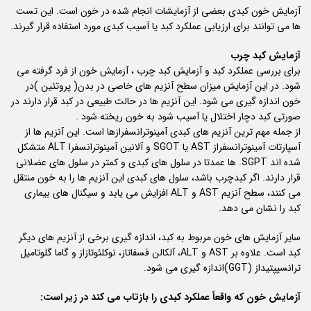
آزمایش خون کبدی بعضی از آزمایشات انجام شده در خون است. این تست
ها می توانند برای ارزیابی عملکرد کبد یا آسیب کبدی مورد استفاده قرار گیرند.
آزمایش کبد چرب
برای بررسی عملکرد کبد و آزمایش کبد چرب ، آزمایش خون از فرد گرفته می
شود. در این آزمایش میزان سطح آنزیم های خاصی در بدن( پروتئین )در
خون اندازه گیری می شود. این آنزیم ها در حالت طبیعی در کبد قرار دارند در
صورتی کبد دچار اختلال یا آسیب شود به خون ریخته شود .
از جمله مهم ترین آنزیم های کبدی آمینوترانسفرازها است. این آنزیم ها از
آسپارتات آمینوترانسفراز AST یا SGOT و آلانین آمینوترانسفرا ALT متشکل
شده اند SGPT. ها عمدتا در سلول های کبدی و کمتر در سلول های عضلانی
قرار دارند. اگر کبدچرب باشد، سلول های کبدی این آنزیم ها را به خون منتقل
می کنند، سطح آنزیم AST و ALT افزایش می یابد و سیگنال های بیماری
کبد را نشان می دهد.
سایر آزمایش های خون مربوط به کبد، اندازه گیری برخی از آنزیم های دیگر
کبد است. علاوه بر AST و ALT، آلکالن فسفاتاز، نوکلئوتازاز و گاما گلوتامیل
ترانسپپتیداز (GGT)اندازه گیری می شود.
آزمایش خون که واقعاً عملکرد کبدی را بازتاب می کند در زیر است: