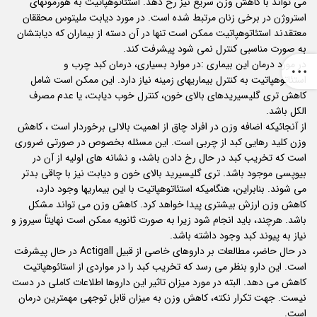
می تواند با کاهش وزن سریع نیز رخ دهد. استئاتوهپاتیت به هورمونهای
استروژن در برخی زنان مرتبط شده است. در مورد دیابت ملیتوس محققان
معتقدند استئاتوهپاتیت ممکن است تنها در آن دسته از بیماران که دیابتشان
به صورت مناسبی کنترل نمی شود پیشرفت کند.
در مورد درمان این بیماری :در موارد بسیاری، درمان کبد چرب و
استئاتوهپاتیت به کنترل بیماریهای زمینه نیاز دارد. این ممکن است شامل
کاهش تری گلیسیریدهای بالای خون، کنترل خوب دیابت، یا عدم مصرف
الکل باشد.
از آنجائیکه اضافه وزن در افراد چاق از اهمیت بالالی برخوردار است ، کاهش
وزن کلید رهایی کبد از چربی است. این مسئله بخصوص در صورتی ضروری
است که تخریب کبد در حال رخ دادن باشد، و نشانه های اولیه از آن در
بیوپسی موجود باشد. تری گلیسیرید بالای خون و دیابت نیز با چاقی بدتر
می شوند. بنابراین، هنگامیکه استئاتوهپاتیت با این بیماریها وجود دارد،
کاهش وزن ارزش بیشتری پیدا خواهد کرد. کاهش وزن می تواند مشکل
باشد. هرچند، باید انجام شود زیرا به صورت ثانویه ممکن است نهایتاً سیروز و
نیاز به پیوند کبد وجود داشته باشد.
در حال حاضر، مطالعات بر داروهای خاصی از قبیل Actigall در حال پیشرفت
است. این دارو بنظر می رسد که تخریب کبد را در مواردی از استائوهپاتیت
کاهش می دهد. البته در مورد میزان تاثیر این داروها اطلاعات کاملی در دست
نیست. جهت تکرار نکته، کاهش وزن به میزان قابل توجهی مهمترین درمان
است.