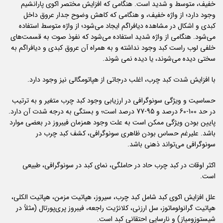
خفیف، متوسط و شدید است. هنگامی که افزایش مختصر اکوی پارانشیم
وجود دارد؛ از واژه خفیف، و هنگامی که کاهش وضوح جدار عروق داخل
کبدی و اشکال در مشاهده دیافراگم ایجاد می‌شود؛ از واژه متوسط استفاده
می‌شود. هنگامی از واژه شدید استفاده می‌شود که نفوذ صوت به قسمت‌های
خلفی لوب راست کبد وجود نداشته و به همراه آن عروق کبدی و دیافراگم به
سختی دیده می‌شوند، یا دیده نمی شوند.
با افزایش شدت کبد چرب، اغلب درجاتی از هپاتومگالی نیز وجود دارد.
حساسیت و ویژگی سونوگرافی در ارزیابی وجود کبد چرب متغیر و به ترتیب
در حد 100-60 درصد و 95-77 درصد است؛ و بستگی به درجه شدت آن دارد.
پایین بودن ویژگی ممکن است به علت وجود همزمان فیبروز در بعضی موارد
باشد. علیرغم حساس بودن ظاهری سونوگرافی،‌ کشف کبد چرب در
سونوگرافی می‌تواند ذهنی باشد.
اکثر اوقات در کبد چرب حاد در حاملگی، نمای کبد در سونوگرافی، طبیعی
است.
علل افزایش اکوی کبد شامل کبد چرب، سیروز، هپاتیت مزمن، هپاتیت الکلی،
هپاتیت گرانولوماتوز،‌ سل ارزنی، کلانژیت راجعه، فیبروز پری‌پورتال (مثلاً در
شیستوزومیاز) و نارسایی احتقانی کبد است.