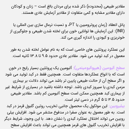
مقادیر طبیعی (محدوده) ذکر شده برای مردان بالغ است – زنان و کودکان
دارای مقادیر مشابه و کمی متفاوت از مقادیر آزمایش عادی هستند.
پانل انعقاد (زمان پروترومبین یا PT، و نسبت نرمال سازی بین المللی یا
(INR): این آزمایش ها توانایی خون برای لخته شدن طبیعی و جلوگیری از
خونریزی و کبودی را اندازه گیری می کند.
این عملکرد پروتئین های خاصی است که به نام عوامل لخته شدن به طور
معمول در کبد تولید می شود. مقادیر عادی حدود 9.5 تا 13.8 ثانیه است.
سطح آلبومین (هیپوآلبومینمی):
آلبومین یک پروتئین بسیار رایج در خون
است که با انواع عملکردها متفاوت است. همچنین فقط در کبد تولید می شود
و اگر سطح آن از حالت طبیعی پایین تر باشد می تواند دلالت بر بیماری
مزمن کبدی یا سیروز کبدی باشد. توجه داشته باشید در بسیاری از شرایط غیر
از بیماری کبد همچنین ممکن است سطح آلبومین کم باشد. مقادیر طبیعی
حدود 3.5 تا 5 گرم در دسی لیتر است.
بیلیروبین:
این مولکول یک محصول جانبی تخریب روتین گلبول قرمز در کبد
است. به طور معمول به عنوان صفرا در مدفوع منتشر می شود. افزایش بیلی
روبین می تواند اختلال عملکرد کبدی را نشان دهد. با این وجود، شرایط دیگر
با افزایش تخریب گلبول های قرمز همچنین می تواند باعث افزایش سطح