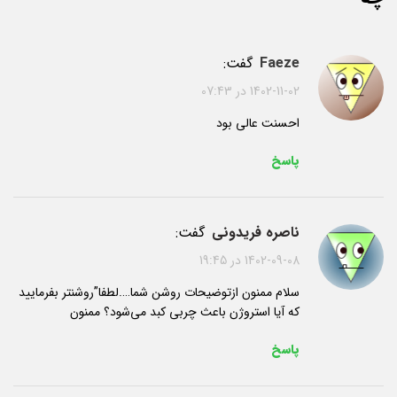
faeze
گفت:
1402-11-02 در 07:43
احسنت عالی بود
پاسخ
ناصره فریدونی
گفت:
1402-09-08 در 19:45
سلام ممنون ازتوضیحات روشن شما….لطفا”روشنتر بفرمایید
که آیا استروژن باعث چربی کبد می‌شود؟ ممنون
پاسخ