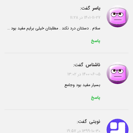
یاسر
گفت:
1401-11-27 در 11:28
سلام . دستتان درد نکند . مطلبتان خیلی برایم مفید بود ..
پاسخ
ناشناس
گفت:
1400-06-05 در 13:02
بسیار مفید بود وجامع
پاسخ
نوبتی
گفت:
1399-10-30 در 19:57