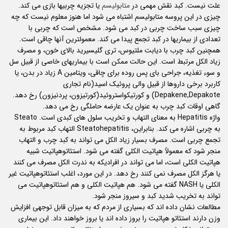
علت نیست. کبد نقش مهمی در
متابولیسم
یا تجزیه چربیها بازی می کند.
چیزی در این پروسه متابولیسم اشتباه می شود اما هنوز معلوم نیست که چه
چیزی سبب ساخت چربی در کبد می شود. مشخص است که چربی با
تعدادی از بیماریها در کبد تجمع پیدا می کند. معمولترین آنها چاقی است.
همچنین کبد چرب با دیابت ملتیوس، تری گلیسیرید بالای خون، و مصرف
زیاد الکل مرتبط است. این حالت ممکن است با بیماریهای خاصی از قبیل سل
و سوء تغذیه، جراحی بای پس روده برای چاقی، ویتامین A زیاد در بدن، یا
کاربرد برخی داروها از قبیل والی پروئیک اسید(نام تجاری
Depakene,Depakote) و کورتیکواستروئید(کورتیزون، پردنیزون) رخ دهد.
گاهی اوقات کبد چرب به عنوان یک عارضه حاملگی رخ می دهد.
واژه Hepatitis به معنای التهاب و تخریب سلول های کبدی است. Steato
به چربی اشاره می کند. بنابراین، Steatohepatitis التهاب کبد مربوط به
تجمع چربی است. مصرف بسیار زیاد الکل می تواند به کبد چرب و التهاب
منجر شود که معمولاً هپاتیت الکلی گفته می شود. استئاتوهپاتیت شبیه
هپاتیت الکلی است، اما می تواند در افرادیکه به ندرت الکل مصرف می کنند
یا هرگز الکل مصرف نمی کنند رخ دهد. در این مورد، اغلب استئاتوهپاتیت غیر
الکلی یا NASH گفته می شود. هم هپاتیت الکلی و هم استئاتوهپاتیت می
تواند به تخریب شدید کبد و سیروز منجر شود.
مطالعات نشان داده اند که بسیاری از مردم که به میزان قابل توجهی افزایش
وزن دارند استئاتو هپاتیت را بروز داده اند یا بروز خواهند داد. این بیماری