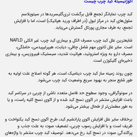
اکوژنیسیته کبد چرب چیست
کبد چرب نمایانگر تجمع قابل برگشت تری‌گلیسریدها در سیتوپلاسم
سلول‌های کبد در مرکز لبول (در اطراف ورید هپاتیک) است،‌ اما با افزایش
تجمع، به طرف مجاری پورتال گسترش می‌یابد.
شایعترین علل کبد چرب مصرف الکل و بیماری کبد چرب غیر الکلی NAFLD
است. سایر علل ثانوی مهم شامل چاقی، دیابت، هیپرلیپیدمی، حاملگی،
مصرف دارو به ویژه استروئید،‌ هپاتیت شدید، سیستیک فیبروزیس، و بیماری
ذخیره‌ای گلیکوژن است.
چون روند زمینه ساز کبد چرب دینامیک است، هر گونه اصلاح علت اولیه به
طور شایع منجر به بهبود سریع وضعیت کبد چرب می‌شود.
در سونوگرافی، وجود سطوح حد فاصل متعدد ناشی از چربی در سرتاسر کبد
باعث افزایش منتشر در اکوی نسج کبد شده و از اکوی نسج کلیه راست، و یا
به طور مطمئن‌تر از طحال بیشتر می‌شود.
برخلاف سایر علل افزایش اکوی پارانشیم کبد، طرح اکوی نسج کبد یکنواخت و
ظریف است و با افزایش رسوب چربی، تضعیف صوت به علت جذب و
پراکندگی صوت در نسج کبد رخ می‌دهد. توصیف کبد چرب منتشر با واژه‌های