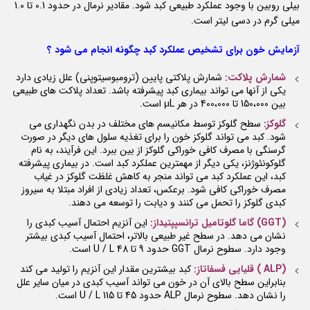
بیلی روبین با وجود عملکرد طبیعی کبد شود. مقادیر نرمال در حدود 0.1 تا 1.0
میلی گرم در دسی لیتر است.
آزمایش خون برای تشخیص عملکرد کبد چگونه انجام می شود ؟
شمارش پلاکت:
شمارش پلاکتی پایین (ترومبوسیتوپنی) علل زیادی دارد
یکی از آنها می تواند بیماری کبد پیشرفته باشد. تعداد پلاکت های طبیعی
بین 150،000 تا 400،000 در هر μL است.
گلوکز:
سطح گلوکز توسط مکانیسم های مختلف در بدن نگهداری می
شود. کبد می تواند گلوکز خون را برای تغذیه سلول های دیگر در صورت
گرسنگی با مصرف کافی خوراکی گلوکز از بین ببرد. این فرآیند، به نام
گلوکونئوژنز، یکی دیگر از مهمترین عملکرد کبد است. در بیماری پیشرفته
کبد، این عملکرد کبد می تواند منجر به کاهش غلظت گلوکز در غیاب
مصرف خوراکی کافی شود. برعکس، تعداد زیادی از افراد مبتلا به سیروز
کبدی گلوکز را تحمل می کنند و دیابت را توسعه می دهند.
(GGT) گاما گلوتامیل ترانسپپتیداز:
این آنزیم احتمال آسیب کبدی را
نشان می دهد. در سطح غیر طبیعی بالاتر، احتمال آسیب کبدی بیشتر
وجود دارد. سطوح نرمال GGT حدود 9 تا 48 U / L است.
(ALP ) قلیایی فسفاتاز:
کبد بیشترین مقدار این آنزیم را تولید می کند
بنابراین سطح بالای آن در خون می تواند آسیب کبدی در میان سایر علل
را نشان دهد. سطوح نرمال ALP حدود 45 تا 115 U / L است.