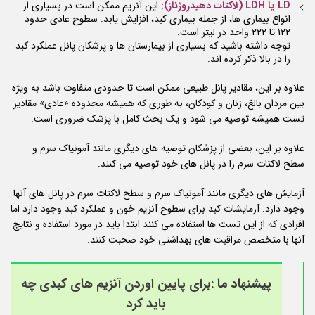
LD یا LDH (لاکتات دهیدروژناز):
این آنزیم ممکن است در بسیاری از
انواع بیماری ها، از جمله بیماری کبد، افزایش یابد. سطوح عادی حدود
122 تا 222 واحد در لیتر است.
توجه داشته باشید که بسیاری از بیمارستان ها و پزشکان پانل عملکرد کبد
را در بالا ذکر کرده اند.
علاوه بر این، مقادیر پانل طبیعی ممکن است تا حدودی متفاوت باشد به ویژه
بین مردان بالغ، زنان و کودکان، به طوری که همیشه محدوده «عادی» مقادیر
تست همیشه توصیه می شود و یک بحث کامل با پزشک ضروری است.
علاوه بر این، بعضی از پزشکان توصیه های دیگری مانند آمونیاک سرم و
سطح لاکتات سرم را در پانل های خود توصیه می کنند.
آزمایش های دیگری مانند آمونیاک سرم و سطح لاکتات سرم در پانل های آنها
وجود دارد. آزمایشات کبد برای سطوح آنزیم خون و عملکرد کبد وجود دارد اما
افرادی که از این تست ها استفاده می کنند ابتدا باید در مورد استفاده و نتایج
آنها با متخصص مراقبت های بهداشتی خود صحبت کنند.
پیشنهاد ما :
برای پایین اوردن آنزیم های کبدی چه
باید کرد