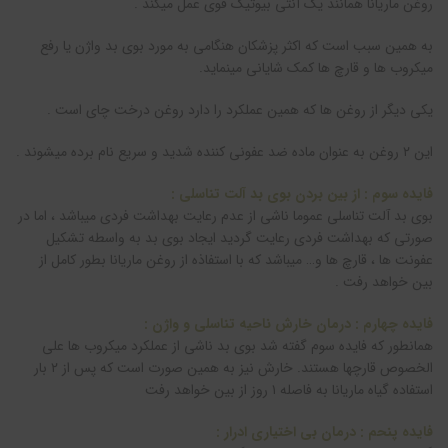
روغن ماريانا همانند یک آنتی بیوتیک قوی عمل میکند .
به همین سبب است که اکثر پزشکان هنگامی به مورد بوی بد واژن یا رفع
میکروب ها و قارچ ها کمک شایانی مینماید.
یکی دیگر از روغن ها که همین عملکرد را دارد روغن درخت چای است .
این ۲ روغن به عنوان ماده ضد عفونی کننده شدید و سریع نام برده میشوند .
فایده سوم : از بین بردن بوی بد آلت تناسلی :
بوی بد آلت تناسلی عموما ناشی از عدم رعایت بهداشت فردی میباشد ، اما در
صورتی که بهداشت فردی رعایت گردید ایجاد بوی بد به واسطه تشکیل
عفونت ها ، قارچ ها و… میباشد که با استفاذه از روغن ماريانا بطور کامل از
بین خواهد رفت .
فایده چهارم : درمان خارش ناحیه تناسلی و واژن :
همانطور که فایده سوم گفته شد بوی بد ناشی از عملکرد میکروب ها علی
الخصوص قارچها هستند. خارش نیز به همین صورت است که پس از ۲ بار
استفاده گیاه ماريانا به فاصله ۱ روز از بین خواهد رفت
فایده پنحم : درمان بی اختیاری ادرار :