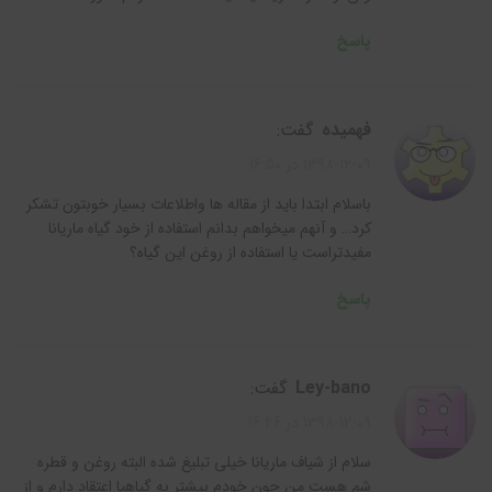
پاسخ
فهمیده
گفت:
1398-12-09 در 16:50
باسلام ابتدا باید از مقاله ها واطلاعات بسیار خوبتون تشکر
کرد… و آنهم میخواهم بدانم استفاده از خود گیاه ماریانا
مفیدتراست یا استفاده از روغن این گیاه؟
پاسخ
ley-bano
گفت:
1398-12-09 در 16:46
سلام از شیاف ماریانا خیلی تبلیغ شده البته روغن و قطره
شم هست من چون خودم بیشتر به گیاهیا اعتقاد دارم و از