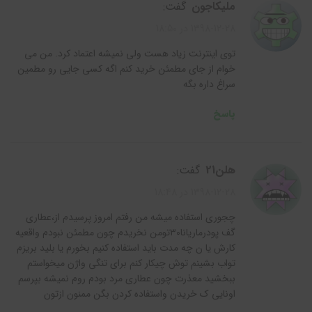
ملیکاجون
گفت:
1398-12-28 در 18:50
توی اینترنت زیاد هست ولی نمیشه اعتماد کرد. من می
خوام از جای مطمئن خرید کنم اگه کسی جایی رو مطمین
سراغ داره بگه
پاسخ
هلن21
گفت:
1398-12-28 در 18:48
چجوری استفاده میشه من رفتم امروز پرسیدم از،عطاری
گف پودرماریانا۳۰تومن نخریدم چون مطمئن نبودم واقعیه
کارش یا ن چه مدت باید استفاده کنیم بخورم یا بلید بریزم
تواب بشینم توش چیکار کنم برای تنگی واژن میخواستم
ببخشید معذرت چون عطاری مرد بودم روم نمیشه بپرسم
اونایی ک خریدن واستفاده کردن بگن ممنون ازتون