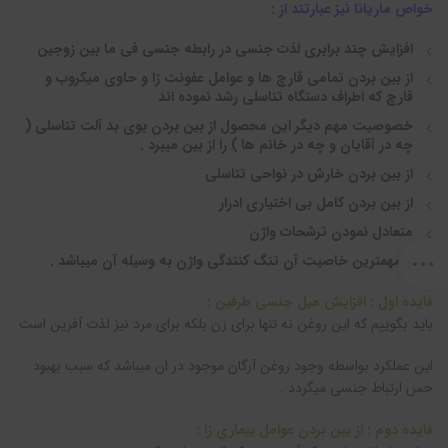
خواص ماریانا نیز عبارتند از :
افزایش چند برابری لذت جنسی در رابطه جنسی فی ما بین زوجین
از بین بردن تمامی قارچ ها و عوامل عفونت زا و حاوی میکروب و
قارچ که اطراف دستگاه تناسلی رشد نموده اند
خصوصیت مهم دیگر این محصول از بین بردن بوی بد آلت تناسلی (
چه در آقایان و چه در خانم ها ) را از بین میبرد .
از بین بردن خارش در نواحی تناسلی
از بین بردن کامل بی اختیاری ادرار
متعادل نمودن ترشحات واژن
و مهمترین خاصیت آن تنگ کنندگی واژن به وسیله آن میباشد .
فایده اول : افزایش میل جنسی طرفین :
باید بگوییم که این روغن نه تنها برای زن بلکه برای مرد نیز لذت آفرین است
این عملکرد بواسطه وجود روغن آرگان موجود در ان میباشد که سبب بهبود
حس ارتباط جنسی میگردد .
فایده دوم : از بین بردن عوامل بیماری زا :