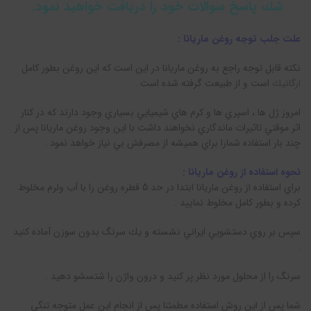
شك پاسخ سوالات خود را دريافت خواهيد نمود.
علت جلب توجه روغن ماريانا :
نكته قابل توجه راجع به روغن ماريانا در اين است كه اين روغن بطور كامل
ارگانيك
است و از طبيعت گرفته شده است .
امروز ژل ها ، اسپري ها و كرم هاي شيميايي بسياري وجود دارند كه در كنار
اثر موقتي تاثيرات ماندگاري نخواهند داشت با اين وجود روغن ماريانا پس از
چند بار استفاده شمارا براي هميشه از مصرفش بي نياز خواهد نمود .
نحوه استفاده از روغن ماريانا :
براي استفاده از روغن ماريانا ابتدا در حد 5 قطره روغن را با آب ولرم مخلوط
كرده و بطور كامل مخلوط نماييد .
سپس بر روي دستشويي ايراني نشسته و يك سرنگ بدون سوزن آماده كنيد
.
سرنگ را از محلول مورد نظر پر كنيد و درون واژن را شتسشو دهيد .
شما پس از اين روش استفاده مطمئنا پس از انجام اين عمل متوجه تنگي