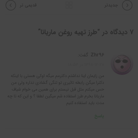
جدیدتر
قدیمی تر
7 دیدگاه در “
طرز تهیه روغن ماریانا
”
zhr96
گفت:
1398-12-28 در 18:53
من زایمان اینا نداشتم.دکترمم میگه اوکی هستی.با اینکه
دکترا میگن رابطه تاثیری تو تنگی گشادی نداره ولی من
حس میکنم مثل قبل نیستم برای همین می خوام شیاف
ماریانا بخرم طرز استفاده شم میگین لطفا ؟ و این که تا چه
مدت باید استفاده کنیم
پاسخ