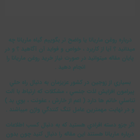
درباره روغن ماريانا يا واضح تر بگوييم گياه ماريانا چه
ميدانيد ؟ آيا از كاربرد ، خواص و فوايد آن آگاهيد ؟ و در
پايان مقاله ميتوانيد در صورت نياز خريد روغن ماريانا را
انجام دهيد .
بسياري از زوجين در كشور عزيزمان به دنبال راه حلي
پيرامون افزايش لذت جنسي ، مشكلات كه ارتباط با آلت
تناسلي خانم ها دارد ( اعم از خارش ، عفونت ، بوي بد )
و در نهايت مهمترين عامل تنگ كنندگي واژن ميباشند .
اگر جزو دسته افرادي هستيد كه به دنبال كسب اطلاعات
درباره ماريانا هستند اين مقاله را دنبال كنيد چون بدون