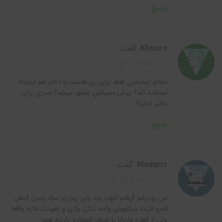
پاسخ
khosro
گفت:
1398-12-09 در 16:52
سلام. ببخشین فقط برای زن هاست یا دختر هم میتونه
استفاده کنه؟ روش مصرفش چطور میشه؟ ضرری برای
دختر نداره؟
پاسخ
madarrr
گفت:
1398-12-09 در 16:52
من پودرشو گرفتم خوب بود ولی ریز ریز میاد پایین اینش
ادمو اذیت میکنهولی واسه تنگی واژن و عفونت عالیه واقعا
ولی از قطره ماریانا یا شیاف استفاده نکردم هنوز