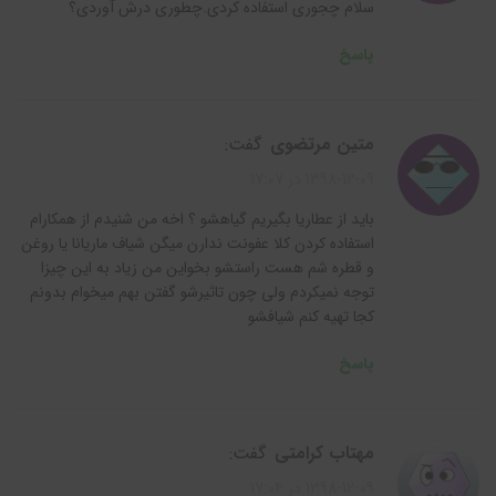
سلام چجوری استفاده کردی.چطوری درش آوردی؟
پاسخ
متین مرتضوی
گفت:
1398-12-09 در 17:07
باید از عطاریا بگیریم گیاهشو ؟ اخه من شنیدم از همکارام
استفاده کردن کلا عفونت ندارن میگن شیاف ماریانا یا روغن
و قطره شم هست راستشو بخواین من زیاد به این چیزا
توجه نمیکردم ولی چون تاثیرشو گفتن بهم میخوام بدونم
کجا تهیه کنم شیافشو
پاسخ
مهتاب کرامتی
گفت:
1398-12-09 در 17:04