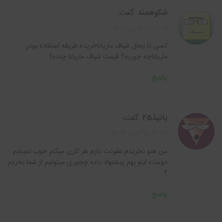
شکوهمند
گفت:
1399-01-05 در 15:46
کسی تا بحال شیاف ماریاناخریده طریقه استفاده پودر
ماریاناچه جوریه؟ قیمت شیاف ماریانا چنده؟
پاسخ
پانیذ25
گفت:
1398-12-28 در 19:04
من هنو نخریدم عفونت دارم هر کاری میکنم خوب نمیشم
دوست اینو بهم پیشنهاد داده چجوری میتونیم از شما بخریم
؟
پاسخ