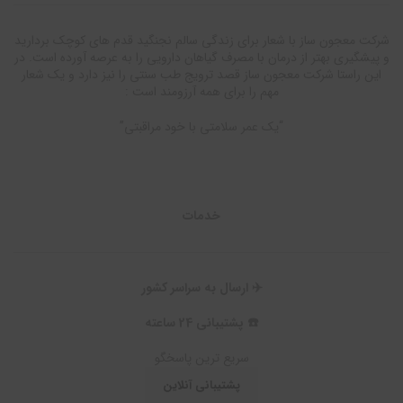
شرکت معجون ساز با شعار برای زندگی سالم نجنگید قدم های کوچک بردارید
و پیشگیری بهتر از درمان با مصرف گیاهان دارویی را به عرصه آورده است. در
این راستا شرکت معجون ساز قصد ترویج طب سنتی را نیز دارد و یک شعار
مهم را برای همه آرزومند است :
“یک عمر سلامتی با خود مراقبتی”
خدمات
✈️ ارسال به سراسر کشور
☎️ پشتیبانی 24 ساعته
سریع ترین پاسخگو
پشتیبانی آنلاین