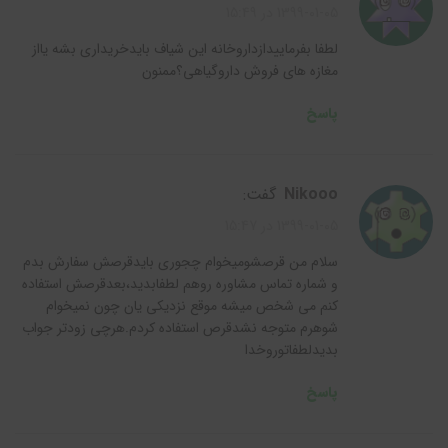
1399-01-05 در 15:49
لطفا بفرماییدازداروخانه این شیاف بایدخریداری بشه یااز
مغازه های فروش داروگیاهی؟ممنون
پاسخ
nikooo
گفت:
1399-01-05 در 15:47
سلام من قرصشومیخوام چجوری بایدقرصش سفارش بدم
و شماره تماس مشاوره روهم لطفابدید،بعدقرصش استفاده
کنم می شخص میشه موقع نزدیکی یان چون نمیخوام
شوهرم متوجه نشدقرص استفاده کردم.هرچی زودتر جواب
بدیدلطفاتوروخدا
پاسخ