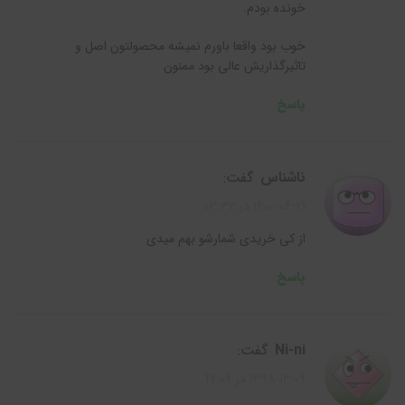
خونده بودم.
خوب بود واقعا باورم نمیشه محصولتون اصل و
تاثیرگذاریش عالی بود ممنون
پاسخ
ناشناس
گفت:
1400-06-21 در 03:32
از کی خریدی شمارشو بهم میدی
پاسخ
ni-ni
گفت:
1398-12-09 در 17:09