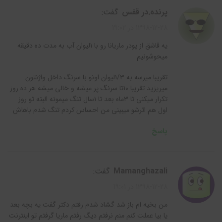
پرنده.در قفس
گفت:
1398-12-28 در 19:02
یه قاشق از پودر ماریانا رو با ۱لیوان آب به مدت ده دقیقه
میحوشونیم
تقریبا میرسه به ۱/۳لیوان اونو با سرنگ داخل واژنتون
میریزید تقریبا ۱۰تا سرنگ پر میشه و خالی میشه هر ده روز
تکرار میکنی تا ۳ماه بعد تا ۱سال تنگ میمونه البته تو روز
اول هم اثرشو میبینی من احساس کردم تنگ شدم باهاش
پاسخ
mamanghazali
گفت:
1398-12-28 در 19:01
من بخیه ام باز شد گشاد شدم رفتم دکتر گفت یه بچه بعد
یا بیا عملت کنم منم نرفتم دیگ رفتم ماریا گرفتم تو اینترنت