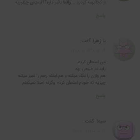
از کجا تهیه کردید ….واقعا تاثیر داره؟؟قیمتش چطوریه
پاسخ
یا زهرا
گفت:
1398-12-09 در 17:08
من امتحان کردم
زایمانم طبیعی بود
هم واژن را تنگ میکنه و هم اینکه رحم را تمیز میکنه
چیزیه که خودم امتحان کردم وگرنه اصلا نمیگفتم
پاسخ
سیما
گفت:
1400-10-14 در 19:28