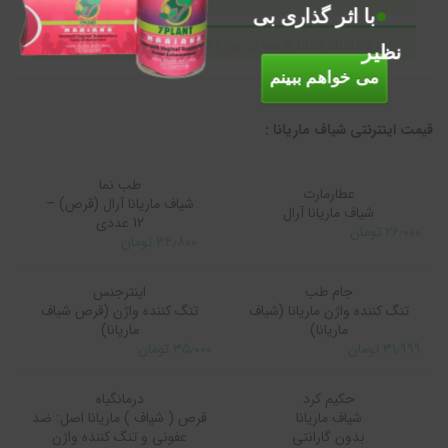
با اثر گذاری بی
A post shared by شیاف ماریانا اصل (@marianashiaf1)
نظیر
می خواهم ببینم
قیمت اینترنتی شیاف ماریانا :
طب نما
عطارمارت
شیاف ماریانا آرال (قرص) –
شیاف ماریانا آرال
12 عددی
۲۶٫۰۰۰ تومان
۳۴٫۸۰۰ تومان
جام طب
اینترجنس
تنگ کننده واژن ماریانا (شیاف
تنگ کننده واژن (قرص شیاف
ماریانا)
ماریانا)
۳۱٫۹۹۹ تومان
۳۵٫۰۰۰ تومان
حکیم کرد
درمانگیاه
شیاف ماریانا
قرص ( شیاف ) ماریانا اصل: ضد
بدون گارانتی
عفونی و تنگ کننده واژن