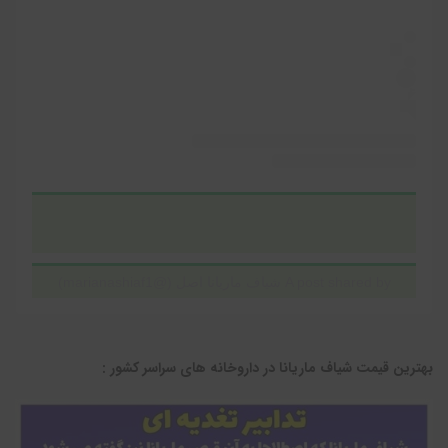
A post shared by شیاف ماریانا اصل (@marianashiaf1)
بهترین قیمت شیاف ماریانا در داروخانه های سراسر کشور :