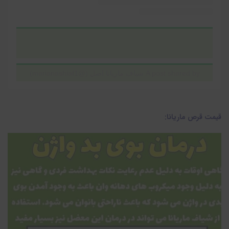
A post shared by شیاف ماریانا اصل (@marianashiaf1)
قیمت قرص ماریانا: