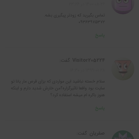
1400-08-26 در 23:26
تماس بگیرید که زودتر پیگیری بشه.
۰۹۳۶۳۹۷۵۳۷۲
پاسخ
visitor205224
گفت:
1399-01-28 در 16:30
سلام خسته نباشید این مواردی که بزای قرص مار یانا تو
سایت بود وافعا تاثیرگزاره؟من خارش شدید دارم و اینکه
هنوز باکره ام میشه استفاده کرد؟
پاسخ
صفریان
گفت: