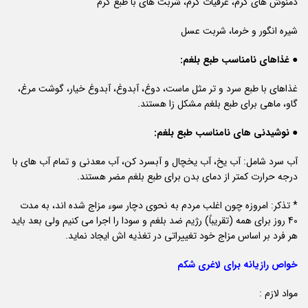
دمنوش های گرم، عرقیات گرم، شربت های با طبع گرم
شیره انگور و خرما، شربت عسل
● غذاهای نامناسب طبع بلغم:
غذاهای با طبع سرد و تر مثل ماست، دوغ، آبدوغ، آبدوغ خیار، گوشت مرغ،
گاو، ماهی برای طبع بلغم مشکل زا هستند.
● نوشیدنی های نامناسب طبع بلغم:
آب سرد شامل: آب یخ، آب یخچال و آبسرد کن، آب معدنی و تمام آب های با
درجه حرارت کمتر از دمای بدن برای طبع بلغم مضر هستند.
* تذکر: امروزه چون اغلب مردم به نحوی دچار سوء مزاج شده اند، به مدت
40 روز برای همه (تقریباً) رژیم ضد بلغم و سودا را اجرا می کنیم ولی بعد باید
هر فرد بر اساس مزاج خود تغییراتی در تغذیه اش ایجاد نماید.
خواص رازیانه برای لاغری شکم
مواد لازم :