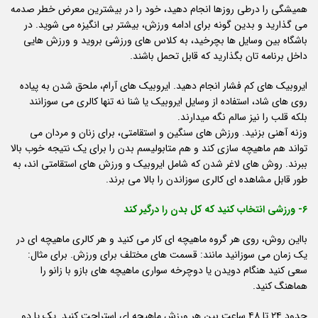
همیشگی را درطی روزها انجام دهید، خود را در بیشترین معرض خطر صدمه
می گذارید و بدین گونه برای ادامه ورزش، بیشتر بی انگیزه می شوید. در
باشگاه بین وسایل ها بچرخید، به کلاس های ورزشی بروید و ورزش هایی
داخل برنامه تان بگذارید که قابل تحمل باشند.
ایروبیک های کم فشار انجام دهید. ایروبیک های آرام، ملحق شدن به پیاده
روی های شاد، استفاده از وسایل ایروبیک یا شنا نه تنها کالری می سوزانند
بلکه قلب را نیز سالم نگه میدارند.
وزنه آهنی بزنید. ورزش های سنگین و استقامتی، برای زنان و مردان می
تواند هم ماهیچه سازی کند و هم متابولیسم بدن را برای یک نتیجه خوب بالا
ببرند. روش های لاغر شدن که شامل ایروبیک و ورزش های استقامتی اند، به
طور قابل مشاهده ای کالری سوزاندن را بالا می برند.
۶- ورزشی انتخاب کنید که کل بدن را درگیر کند
بااین روش، روی هر گروه ماهیچه ای کار می کنید و هر کالری ماهیچه ای در
یک زمان می سوزانید مانند: قسمت های مختلف برای ورزش. برای مثال:
سعی کنید هنگام دویدن یا دوچرخه سواری ماهیچه های بازو با زانو را
هماهنگ کنید.
حدود ۲۴ تا ۴۸ ساعت بین هر ورزش ماهیچه ای استراحت کنید. یک یا دو