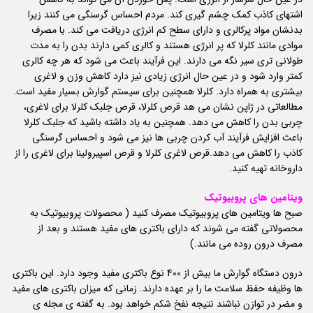
اشتهای کاذب کمک چشم گیری کند. مردم احساس گرسنگی می کنند زیرا
بدنشان مواد پرکالری و دارای سطح کم انرژی دریافت می کند. با مصرف
موادی مانند کلرلا که پر انرژی هستند و کالری کمی دارند بدن را به مدت
طولانی تری سیر نگه می دارند. این فرآیند باعث می شود که هر چه کالری
کمتر وارد شود و در عین حال انرژی زیادی نیز دارد کاهش وزن و لاغری
بیشتری به همراه دارد. کلرلا همچنین برای سیستم گوارش بسیار مفید است.
مطالعاتی در ژاپن نشان می هد قرص کلرلا، قرص جلبک کلرلا برای لاغری،
چربی بدن را کاهش می دهد. همچنین به یاد داشته باشید که جلبک کلرلا
باعث افزایش فرآیند آب کردن چربی ها نیز می شود و احساس گرسنگی
کاذب را کاهش می دهد.قرص لاغری کلرلا و قرص اسپیرولینا برای لاغری را از
داروخانه تهیه کنید.
ویتامین های پروبیوتیک
صبح ها ویتامین های پروبیوتیک مصرف کنید ( محصولات پروبیوتیک به
محصولاتی گفته می شوند که دارای باکتری های مفید هستند و بعد از
مصرف درون روده می مانند.)
درون دستگاه گوارش ما بیش از 400 نوع باکتری مفید وجود دارد. این باکتری
ها وظیفه حفظ سلامت ما را بر عهده دارند. زمانی که میزان باکتری های مفید
و مضر در توازن نباشند نتیجه نفخ شکم خواهد بود. به گفته ی مجله ی