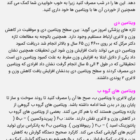
دهد. این ها را در شب مصرف کنید زیرا به خوب خوابیدن شما کمک می کند
همچنین از خوردن آن ها با ویتامین ها خود داری کنید.
ویتامین دی
تازه های پزشکی امروز می گوید: بین سطح ویتامین دی و موفقیت در کاهش
وزن و لاغری ارتباط مستقیم وجود دارد. همچنین باتوجه به مطالعات تازه
دکتر مرکل که بر روی 4600 زن 65 سال و بالاتر انجام شد دریافت کمبود
ویتامین دی می تواند باعث افزایش وزن شود این تحقیقات همچنین نشان
داد یکی از دلایل ابتلا به افزایش وزن مفرط به علت کمبود ویتامین دی است.
تحقیقاتی که در طول 4 الی 5 سال انجام گرفت نشان داد افرادی که ویتامین
دی مصرف کردند و سطح ویتامین دی بدنشان افزایش یافت کاهش وزن و
لاغری 2 پوندی داشتند.
ویتامین های گروه ب
برای لاغری با ویتامین ب، صبح ها آن را مصرف کنید تا روند سوخت و ساز تا
پایان روز در بدن شما ادامه داشته باشد. ویتامین های گروه ب گروهی از
یازده ویتامین هستند که با هم کار می کنند. بعضی از ویتامین های گروه ب
در کاهش وزن و لاغری نقش دارند. مانند: ب6 ( پیریدوکسین ) – ب5 (
پانتوزینک اسید ) – ب2 ( ریبوفلاوین ). ویتامین ب6 به پانکراس برای تولید
آنزیم های گوارشی کمک می کند. کارکرد صحیح دستگاه گوارش به کاهش
وزن و لاغری کمک فراوانی می کند. ب5 همیشه به دستگاه گوارش کمک می