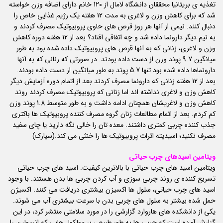
تغذیه ی بریتانیا محققان دانشگاه لامال از 120 خانم دارای اضافه وزن خواسته
شد که برای کاهش وزن و لاغری به مدت 12 هفته یک رژیم غذایی خاص را
دنبال کنند. نیمی از آنها هر روز قرص های حاوی پروبیوتیک مصرف کردند و
به نیم دیگر دارونما داده شد و چه اتفاقی افتاد؟ بعد از 12 هفته دوره کاهش
وزن و لاغری، زنانی که به آنها قرص های پروبیوتیک داده شده بود به طور
میانگین 9.7 پوند وزن از دست داده بودند. در صورتی که زنانی که به آنها
دارونماها داده شده بود تنها 5.7 پوند به طور میانگین از دست داده بودند.
بعد از 12 هفته زنانی که دارونما مصرف کردند بعد از اتمام دوره آزمایش دیگر
کاهش وزن و لاغری نداشته اند اما زنانی که پروبیوتیک مصرف کردند روند
کاهش وزن و لاغریشان همچنان ادامه داشت و به طور متوسط 1.8 پوند وزن
کم کردم. بعد از اتمام مطالعات زنان گروه مصرف کننده پروبیوتیک ها باکتری
جذب کننده چربی کمتری داشتند. معده تان را خالی نگه دارید یا چای سفید
مصرف نکنید؛ اسیدیته اثرات پروبیوتیک ها را خنثی می کند.(سیارک)
ویتامین اسیدهای چرب حیاتی
ویتامین اسید های چرب حیاتی با بالاترین کیفیت. اسید های چرب حیاتی
تسریع کننده ی روند چربی سوزی و آب کردن چربی ها بدن هستند. با وجود
اسید های چرب حیاتی، سلول ها اکسیزن بیشتری دریافت می کنند. اکسیژن
حمل شده بیشتر به سلول های چربی بدن با سرعت بیشتری آب می شوند.
یکی از دانشکده های هاروارد گزارشی را در مورد سلامتی منتشر کرد، در این
گزارش آمده است که چربی ها به طور طبیعی بر مولکول هایی که انسولین را