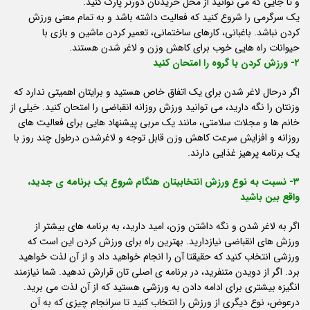
و تا جایی که می توانید از محل خریدتان دورتر پارک کنید.
یک سرگرمی را شروع کنید که فعالیت داشته باشد و به تمام معنی ورزش
کردن نباشد. باغبانی، کارهای ساختمانی، تعمیر کردن ماشین و بازی با
حیوانات راه هایی خوب برای کاهش وزن و لاغر شدن هستند.
۲- ورزش کردن با گروه را امتحان کنید
اگر درحال لاغر شدن برای یک اتفاق خاص هستید و برایتان اهمیتی ندارد که
وزنتان را نگه دارید، می توانید ورزش روزانه انقباضی را امتحان کنید. خیلی از
خانم ها و مجلات سلامتی، مانند یک مربی پیشنهاد هایی برای فعالیت های
روزانه و افزایش سرعت کاهش وزن قابل توجه و لاغرشدن درطول چند روز با
یک برنامه پرهیز غذایی دارند.
۳- نسبت به نوع ورزش انتخابیتان هنگام شروع یک برنامه ی جدید،
واقع بین باشید
اگر به لاغر شدن و نگه داشتن وزن، امید دارید، به برنامه های بیشتر از
ورزش های انقباضی نیازدارید. بهترین راه برای ورزش کردن این است که
ورزشی انتخاب کنید که حقیقتا آن را انجام خواهید داد و از آن لذت خواهید
برد. اگر از دویدن متنفرید، در برنامه ی اصلی تان قرارش ندهید. شما نیازمند
انگیزه بیشتری برای ادامه دادن به ورزشی هستید که از آن لذت می برید.
درعوض، نوع دیگری از ورزش را انتخاب کنید تا سرانجام چیزی که به آن