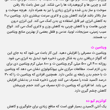
کند و چربی ها و کربوهبدرات ها را می شکند. این عمل باعث بالا رفتن
سوخت و ساز بدن شده و انرژی زیادی را نیز به همراه دارد. هرچه سوخت و
ساز بالاتر باشد فرآیند کاهش وزن و لاغری سرعت بیشتری دارد. ویتامین ب2
به کاهش انرژی غیر قابل استفاده ی بدن کمک می کند. این انرژی درون
چربی هاست و با کاهش چربی به کاهش وزن و لاغری کمک می کند. انواع
سیب زمینی، سبزیجات، لوبیا، عدس و فلفل بعضی از بهترین منابع ویتامین
ب هستند.
ویتامین ث
ویتامین ث مصرفی را افزایش دهید. این کار باعث می شود که به جای این
که گلوکز دریافتی بدن به شکل چربی ذخیره شود تبدیل به انرژی می شود.
روزانه 400 الی 500 میلی گرم ویتامین ث و 800 میلی کرم ویتامین دی برای
بدن لازم است. مطالعات مرکزی ملی بیوتکنولوژی نشان می دهد که ویتامین
ث با حجم بدن رابطه ی عکس دارد. همچنین افرادی که ویتامین ث را که 30
درصد اکسید شده را مصرف می کنند چربی ذخیره شده در بدنشان افزایش
می یابد. اما افرادی که ویتامین ث تازه مصرف می کنند حجم چربیشان
کاهش چشم گیری دارد.
کوآنزیم کیو ده
یک آنتی اکسیدن بسیار قوی است که منافع زیادی برای جلوگیری و کاهش