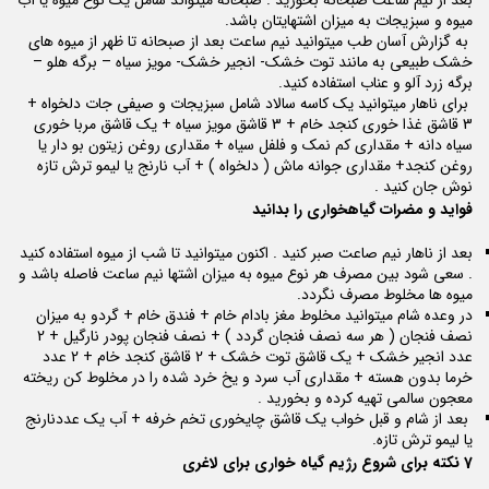
میوه و سبزیجات به میزان اشتهایتان باشد.
به گزارش آسان طب میتوانید نیم ساعت بعد از صبحانه تا ظهر از میوه های
خشک طبیعی به مانند توت خشک- انجیر خشک- مویز سیاه – برگه هلو –
برگه زرد آلو و عناب استفاده کنید.
برای ناهار میتوانید یک کاسه سالاد شامل سبزیجات و صیفی جات دلخواه +
3 قاشق غذا خوری کنجد خام + 3 قاشق مویز سیاه + یک قاشق مربا خوری
سیاه دانه + مقداری کم نمک و فلفل سیاه + مقداری روغن زیتون بو دار یا
روغن کنجد+ مقداری جوانه ماش ( دلخواه ) + آب نارنج یا لیمو ترش تازه
نوش جان کنید .
فواید و مضرات گیاهخواری را بدانید
بعد از ناهار نیم صاعت صبر کنید . اکنون میتوانید تا شب از میوه استفاده کنید
. سعی شود بین مصرف هر نوع میوه به میزان اشتها نیم ساعت فاصله باشد و
میوه ها مخلوط مصرف نگردد.
در وعده شام میتوانید مخلوط مغز بادام خام + فندق خام + گردو به میزان
نصف فنجان ( هر سه نصف فنجان گردد ) + نصف فنجان پودر نارگیل + 2
عدد انجیر خشک + یک قاشق توت خشک + 2 قاشق کنجد خام + 2 عدد
خرما بدون هسته + مقداری آب سرد و یخ خرد شده را در مخلوط کن ریخته
معجون سالمی تهیه کرده و بخورید .
بعد از شام و قبل خواب یک قاشق چایخوری تخم خرفه + آب یک عددنارنج
یا لیمو ترش تازه.
7 نکته برای شروع رژیم گیاه خواری برای لاغری