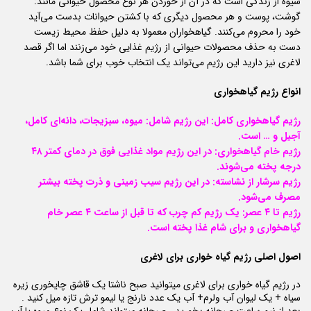
شیوه از زندگی است که در آن از خوردن هر نوع محصول حیوانی مانند:
گوشت، پوست و هر محصول دیگری که با کشتن حیوانات بدست می‌آید
خود را محروم می‌کنند. گیاهخواران معمولا به دلیل حفظ محیط زیست
دست به حذف محصولات حیوانی از رژیم غذایی خود می‌زنند اما اگر قصد
لاغری نیز دارید این رژیم می‌تواند یک انتخاب خوب برای شما باشد.
انواع رژیم گیاهخواری
رژیم گیاهخواری کامل: این رژیم شامل: میوه، سبزیجات، دانه‌ای کامل،
آجیل و … است.
رژیم خام گیاهخواری: در این رژیم مواد غذایی فوق در دمای کمتر ۴۸
درجه پخته می‌شوند.
رژیم سرشار از نشاسته: در این رژیم سیب زمینی و ذرت پخته بیشتر
مصرف می‌شود.
رژیم تا ۴ عصر: یک رژیم کم چرب که تا قبل از ساعت ۴ عصر خام
گیاهخواری و برای شام غذا پخته است.
اصول اصلی رژیم گیاه خواری برای لاغری
در رژیم گیاه خواری برای لاغری میتوانید صبح ناشتا یک قاشق چایخوری زیره
سیاه + یک لیوان آب ولرم+ آب یک عدد نارنج یا لیمو ترش تازه میل کنید .
بعد از نیم ساعت صبحانه بخورید . صبحانه میتواند شامل یک نوع میوه یا آب