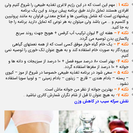
نکته 1 :
مهم این است که در این رژیم لاغری تغذیه طبیعی را شروع کنیم ولی
افرادی هستند تمایل دارند طبق برنامه پیش بروند و این یک برنامه
پیشنهادی است که شامل ویتامین ها و املاح معدنی فراوان به مانند پروتیین
و کلسیم و … می باشد ولی میتوان به هر نوعی که تمایل دارید برنامه را جا
به جا کنید.
نکته 2 –
هفنه ای 4 لیوان ترکیب آب کرفس + هویج جهت روند سریع
پاکسازی بدن توصیه می گردد.
نکته 3 –
یک خام گیاه خوار موفق کسی است که از همه نعمتهای گیاهی
پروردگار به صورت خام استفاده کند و به هیچ عنوان تک خوری را توصیه نمی
کنیم.
نکته 4-
بهتر است 80 درصد میوه فصل + 10 درصد از سبزیجات و دانه ها و
جوانه + 10 درصد از مغزها استفاده گردد.
نکته 5 –
سعی شود در برنامه تغذیه طبیعی خصوصا در شروع از موز – کیوی
– پسته – بادام هندی – قارچ – زیتون – بادام زمینی – و لوبیا سویا استفاده
نشود .
نکته 6 –
بهترین جوانه از نظر من جوانه ماش است.
نکته 7-
به هیچ عنوان تا قبل از شام نگران شمارش کالری نباشید .
نقش سرکه سیب در کاهش وزن