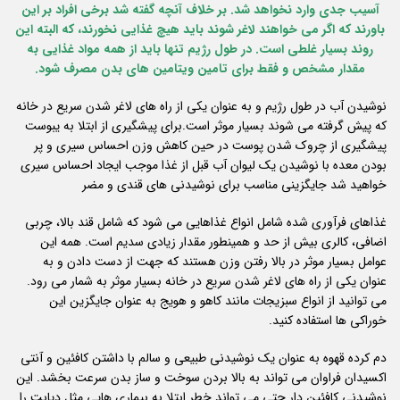
آسیب جدی وارد نخواهد شد. بر خلاف آنچه گفته شد برخی افراد بر این
باورند که اگر می خواهند لاغر شوند باید هیچ غذایی نخورند، که البته این
روند بسیار غلطی است. در طول رژیم تنها باید از همه مواد غذایی به
مقدار مشخص و فقط برای تامین ویتامین های بدن مصرف شود.
نوشیدن آب در طول رژیم و به عنوان یکی از راه های لاغر شدن سریع در خانه
که پیش گرفته می شوند بسیار موثر است.برای پیشگیری از ابتلا به یبوست
پیشگیری از چروک شدن پوست در حین کاهش وزن احساس سیری و پر
بودن معده با نوشیدن یک لیوان آب قبل از غذا موجب ایجاد احساس سیری
خواهید شد جایگزینی مناسب برای نوشیدنی های قندی و مضر
غذاهای فرآوری شده شامل انواع غذاهایی می شود که شامل قند بالا، چربی
اضافی، کالری بیش از حد و همینطور مقدار زیادی سدیم است. همه این
عوامل بسیار موثر در بالا رفتن وزن هستند که جهت از دست دادن و به
عنوان یکی از راه های لاغر شدن سریع در خانه بسیار موثر به شمار می رود.
می توانید از انواع سبزیجات مانند کاهو و هویج به عنوان جایگزین این
خوراکی ها استفاده کنید.
دم کرده قهوه به عنوان یک نوشیدنی طبیعی و سالم با داشتن کافئین و آنتی
اکسیدان فراوان می تواند به بالا بردن سوخت و ساز بدن سرعت بخشد. این
نوشیدنی کافئین دار حتی می تواند خطر ابتلا به بیماری هایی مثل دیابت را