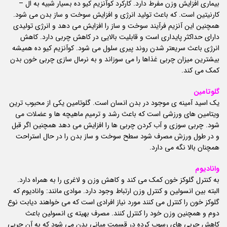
بیماری افزایش وزن مفرط دارد. کارکرد کوآنزیم کیو ده بسیار شبیه به ال –
کارنیتین است. که باعث تولید انرژی و افزایش سوخت و ساز بدن می شود.
همچنین این آنزیم فرآیند سوخت و ساز را افزایش می دهد و انرژی تولیدی
دارای حداکثر پایداری است و قابلیت بالایی در کاهش چربی دارد. کاهش
انرژی باعث سریعتر شدن روند پیری سلول می شود. کوآنزیم کیو ده همیشه
بیشترین میزان چربی غذاها را می سوزاند و به نرمال سازی چربی خون بدن
کمک می کند.
گلوتامین
یک اسید آمینه ی موجود در بدن انسان است. گلوتامین یکی از محبوب ترین
ویتامین های ورزشی است که باعث رشد و ترمیم ماهیچه ها و عضلات می
شود. چربی سوزی و آب کردن چربی ها را افزایش می دهد همچنین اگر قبل
و در طول ورزش مصرف شود سطح سوخت و ساز بدن را در حال استراحت
همچنان بالا نگه می دارد.
وانادیوم
به کنترل گلوکز خون کمک می کند و کاهش وزن و لاغری را به همراه دارد.
البته بین انسولین و کنترل وزن ارتباط وجود دارد. موادی مانند: وانادیوم که
گلوکز خون را کنترل می کنند مورد نیاز افرادی است که می خواهند دیابت نوع
دوم و همچنین وزن خود را کنترل کنند. مصرف بهیته ی انسولین باعث
کاهش چربی های رسوب کرده در قسمت میانی بدن می شود که به آن چربی