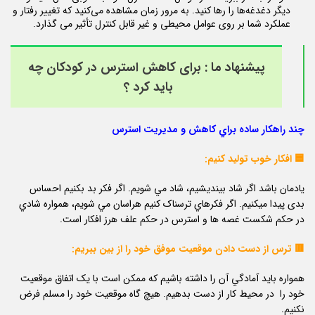
دیگر دغدغه‌ها را رها کنید. به مرور زمان مشاهده می‌کنید که تغییر رفتار و
عملکرد شما بر روی عوامل محیطی و غیر قابل کنترل تأثیر می گذارد.
پیشنهاد ما :
برای کاهش استرس در کودکان چه
باید کرد ؟
چند راهکار ساده براي كاهش و مديريت استرس
🟦 افکار خوب توليد کنيم:
يادمان باشد اگر شاد بينديشيم، شاد مي شويم. اگر فکر بد بکنيم احساس
بدی پیدا میکنیم. اگر فکرهاي ترسناک كنيم هراسان مي شويم، همواره شادي
در حکم شکست غصه ها و استرس در حکم علف هرز افکار است.
🟥 ترس از دست دادن موقعيت موفق خود را از بين ببريم:
همواره بايد آمادگي آن را داشته باشيم كه ممکن است با يک اتفاق موقعيت
خود را در محیط کار از دست بدهيم. هيچ گاه موقعيت خود را مسلم فرض
نکنيم.