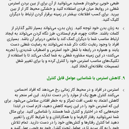
طبعی خوبی برخوردار هستید می‌توانید از آن برای از بین بردن استرس
شغلی در روابط میان فردی استفاده کنید و خشکی محیط کار ار از بین
ببرید. برای کسب اطلاعات بیشتر در زمینه برقرار کردن ارتباط با دیگران
کلیک کنید.
به زبان بدن خود توجه کنید. زبان بدن، می‌تواند بسیار تاثیر گذارتر از
کلمات باشند. حالات چهره، فرم ایستادن، طرز نگاه کردن می‌تواند به ایجاد
ارتباط مناسب شما با دیگران کمک کند یا مانعی دربرابر آن باشد. بسیاری
افراد با وجود رعایت نکات ذکر شده نمی‌توانند به رضایت شغلی دست
یابند و همواره در رابطه با شغل خود استرس و اضطراب شدیدی را تجربه
می‌کنند؛ در این زمینه مشاوره شغلی به شما کمک می‌کند تا با استفاده از
تکنیک‌های مناسب استرس خود را کنترل کرده و یا برای تغییر شغل
تصمیمات عاقلانه‌ای اتخاذ کنید.
9. کاهش استرس با شناسایی عوامل قابل کنترل
استرس در افراد و در محیط کار زمانی رخ می‌دهد که افراد احساس
می‌کنند کنترل هیچ یک از موارد را در دست ندارند. این امر منجر به
کاهش اعتماد به نفس، افت تمرکز و به خطر افتادن سلامتی می‌شود. برای
این که استرس خود را در این زمینه کاهش دهید، لازم است در ابتدا
جنبه‌هایی که در اختیار و کنترل شما هستند را شناسایی کنید. برای مثال
شما نمی‌توانید رفتار کارفرما و یا همکارانتان و یا شرایط کاری را تغییر
دهید اما کنترل رفتارها و کنش‌های خود را در دست دارید. تمام تلاش
خود را به کار ببرید تا در عوامل تحت کنترل خود به خوبی عمل کنید و