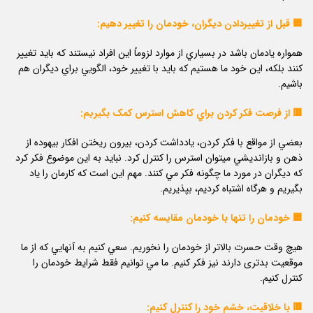
🟦 قبل از تغييردادن ديگران، خودمان را تغيير دهيم:
همواره يادمان باشد در بسياري از موارد لزوماً اين افراد نيستند كه بايد تغيير
كنند بلکه، اين خود ما هستيم كه بايد با تغيير خود، الگويي براي ديگران هم
باشيم.
🟥 از فرصت فکر کردن براي کاهش استرس کمک بگيريم:
بعضي از مواقع با فکر كردن، يادداشت كردن، بيرون ريختن افکار بيهوده از
ذهن و بازانديشي میتوان استرس را كنترل كرد. نبايد به اين موضوع فکر كرد
كه ديگران در مورد ما چگونه فکر مي كنند. مهم اين است كه كارمان را ياد
بگيريم و هرگاه اشتباه كرديم، بپذيريم.
🟦 خودمان را تنها با خودمان مقايسه کنيم:
هيچ وقت حسرت بالاتر از خودمان را نخوريم. سعي كنيم به آنهايي كه از ما
موقعيت بدتری دارند نيز فکر كنيم. ما مي توانيم فقط شرايط خودمان را
كنترل كنيم.
🟥 با خلاقیت، خشم خود را کنترل کنيم: