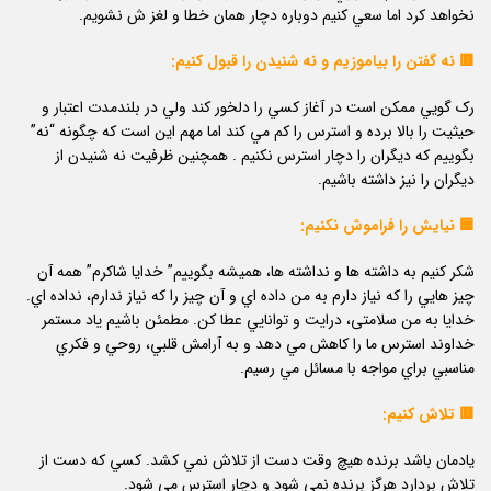
نخواهد كرد اما سعي كنيم دوباره دچار همان خطا و لغز ش نشويم.
🟥 نه گفتن را بياموزيم و نه شنيدن را قبول کنيم:
رک گويي ممکن است در آغاز كسي را دلخور كند ولي در بلندمدت اعتبار و
حیثیت را بالا برده و استرس را كم مي كند اما مهم اين است كه چگونه “نه”
بگوييم كه ديگران را دچار استرس نکنیم . همچنين ظرفيت نه شنيدن از
ديگران را نيز داشته باشيم.
🟦 نيايش را فراموش نکنيم:
شکر كنيم به داشته ها و نداشته ها، هميشه بگوييم” خدايا شاكرم” همه آن
چيز هايي را كه نیاز دارم به من داده اي و آن چيز را كه نياز ندارم، نداده اي.
خدايا به من سلامتی، درايت و توانايي عطا كن. مطمئن باشيم ياد مستمر
خداوند استرس ما را كاهش مي دهد و به آرامش قلبي، روحي و فکري
مناسبي براي مواجه با مسائل مي رسيم.
🟥 تلاش کنیم:
يادمان باشد برنده هیچ وقت دست از تلاش نمي كشد. كسي كه دست از
تلاش بردارد هرگز برنده نمي شود و دچار استرس می شود.