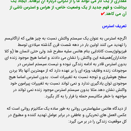
مقداری از یک کار می تواند ما را از نگرانی درباره آن برهاند. ایجاد یک
برداشت و فهم جدید از یک وضعیت خاص، از هراس و استرس ناشی از
آن می کاهد.
✔️
تعریف استرس
اگرچه استرس به عنوان یک سیستم واکنش نسبت به چیز هایی که اراگانیسم
را تهدید می کنند اولین بار در دهه شصت قرن گذشته میلادی توسط
فیزیولوژیست کانادایی بنام هانس سلیه مطرح شد ولی حتی انسان ها (و کلا
جانداران)همیشه این واکنش را نشان می دادند و اساسا هیج موجود زنده ای
بدون استرس قادر به ادامه زندگی نبوده و نیست.سیستم استرس در
موجودات زنده وظایف ویژه ای را بر عهده دارد که از مهمترین آنها بالا بردن
سطح هوشیاری و توجه نسبت به تغییرات است. بدون استرس اساسا هیج
موجودی توان یادگیری ندارد و نمی تواند نسبت به تغییرات پیرامون خود
واکنش نشان دهد.مثلا بدون سیستم استرس موجود زنده نمی تواند در
مواجهه با خطر مکانیسم حمله یا فرار را به کار بگیرد.
از دیدگاه هانس سلیهاسترس روانی به طور ساده یک مکانیزم روانی است که
عکس العمل های تحریکی و عاطفی در برابر عوامل تهدید کننده و مطبوع در
کل موقعیت زندگی را در بر می گیرد: