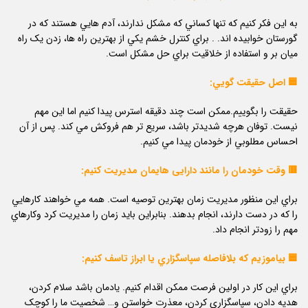
به اين فکر كنيم كه تنها كساني كه مشکل ندارند، آدم هايي هستند كه در
گورستان خوابیده اند. . براي كنترل خشم يکي از بهترين راه ها، زدن يک راه
ميان بر و استفاده از خلاقیت براي حل مشکل است.
🟦 اصل حقيقت گويي:
حقيقت را بگوييم.ممکن است چند دقيقه استرس پيدا كنيم اما اين مهم
نيست. توفان هرچه شديدتر باشد، سريع تر هم فروكش مي كند. پس از آن
احساس مطلوبي از خودمان پيدا مي كنيم.
🟥 وقت خودمان را مانند دارایی هایمان مديريت کنيم:
براي اين منظور مديريت زمان بهترين توصيه است. همه مي خواهند كارهايي
را كه در دست دارند، انجام بدهند. بنابراين بايد زمان را مديريت كرد وكارهاي
مهم را زودتر انجام داد.
🟦 بياموزيم که بلافاصله سپاسگزاري يا ابراز تاسف کنيم:
براي اين كار در اولين فرصت ممکن اقدام كنيم. يادمان باشد سلام كردن،
هديه دادن، سپاسگزاري كردن، معذرت خواستن و… شخصيت ما را كوچک