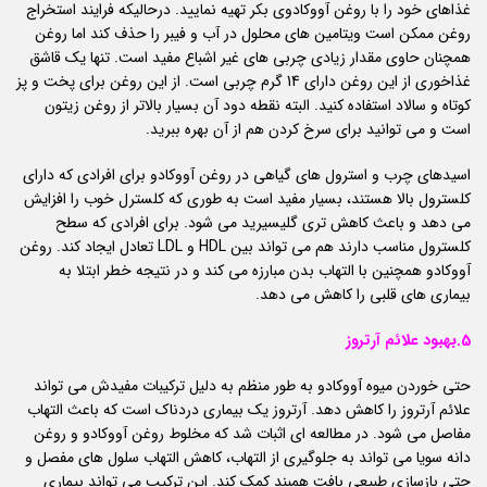
غذاهای خود را با روغن آووکادوی بکر تهیه نمایید. درحالیکه فرایند استخراج
روغن ممکن است ویتامین های محلول در آب و فیبر را حذف کند اما روغن
همچنان حاوی مقدار زیادی چربی های غیر اشباع مفید است. تنها یک قاشق
غذاخوری از این روغن دارای 14 گرم چربی است. از این روغن برای پخت و پز
کوتاه و سالاد استفاده کنید. البته نقطه دود آن بسیار بالاتر از روغن زیتون
است و می توانید برای سرخ کردن هم از آن بهره ببرید.
اسیدهای چرب و استرول های گیاهی در روغن آووکادو برای افرادی که دارای
کلسترول بالا هستند، بسیار مفید است به طوری که کلسترل خوب را افزایش
می دهد و باعث کاهش تری گلیسیرید می شود. برای افرادی که سطح
کلسترول مناسب دارند هم می تواند بین HDL و LDL تعادل ایجاد کند. روغن
آووکادو همچنین با التهاب بدن مبارزه می کند و در نتیجه خطر ابتلا به
بیماری های قلبی را کاهش می دهد.
5.بهبود علائم آرتروز
حتی خوردن میوه آووکادو به طور منظم به دلیل ترکیبات مفیدش می تواند
علائم آرتروز را کاهش دهد. آرتروز یک بیماری دردناک است که باعث التهاب
مفاصل می شود. در مطالعه ای اثبات شد که مخلوط روغن آووکادو و روغن
دانه سویا می تواند به جلوگیری از التهاب، کاهش التهاب سلول های مفصل و
حتی بازسازی طبیعی بافت همبند کمک کند. این ترکیب می تواند بیماری