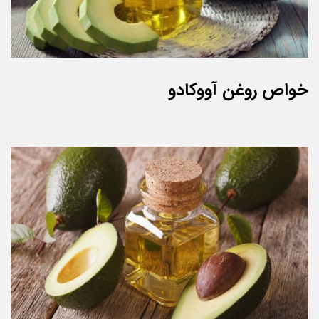
خواص روغن آووکادو