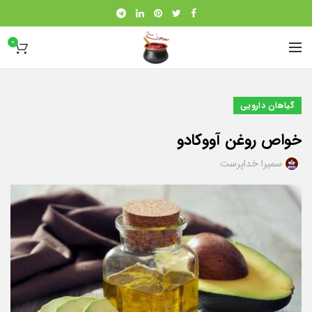
0
گیاهان دارویی
خواص روغن آووکادو
سمیرا خداپرست