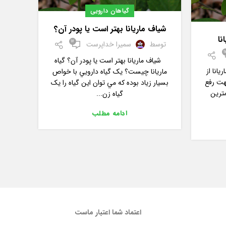
گیاهان دارویی
شیاف ماریانا بهتر است یا پودر آن؟
نا
17
توسط
سمیرا خداپرست
1
شیاف ماریانا بهتر است یا پودر آن؟ گياه
یانا از
ماريانا چيست؟ يک گياه دارويي با خواص
جهت رفع
بسيار زياد بوده که مي توان اين گياه را يک
ترین
گياه زن...
ادامه مطلب
اعتماد شما اعتبار ماست