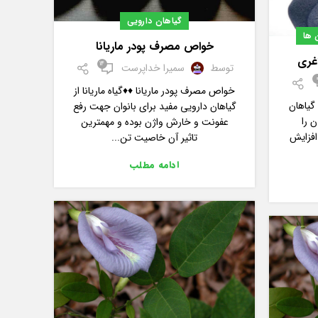
گیاهان دارویی
 ها
خواص مصرف پودر ماریانا
غری
14
توسط
سمیرا خداپرست
خواص مصرف پودر ماریانا ♦️♦️گیاه ماریانا از
گیاهان
گیاهان دارویی مفید برای بانوان جهت رفع
 را
عفونت و خارش واژن بوده و مهمترین
افزایش
تاثیر آن خاصیت تن...
ادامه مطلب