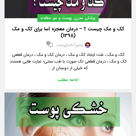
,
,
پزشکی مدرن
پوست و مو
مقالات
کک و مک چیست ؟ – درمان معجزه آسا برای کک و مک
(1398)
1
سمیرا خداپرست
کک و مک ، علت ایجاد کک و مک ، درمان کک و مک ، درمان قطعی
کک و مک ، درمان قطعی لک صورت با طب سنتی؛ عبارت هایی هستند
که خیلی از دوستان از...
ادامه مطلب