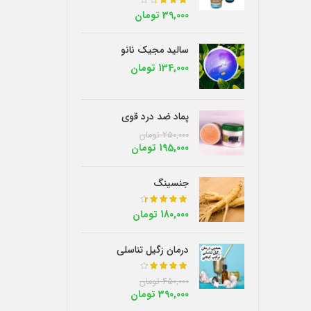
از 5
39,000
تومان
سالید مجیک نانو
134,000
تومان
پماد ضد درد قوی
250,000
تومان
195,000
تومان
جنسینگ
از 5
180,000
تومان
درمان زگیل تناسلی
از 5
450,000
تومان
390,000
تومان