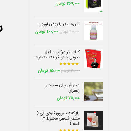
269,000
تومان
س
شیره سقز با روغن اوزون
160,000
تومان
200,000
تومان
کتاب اثر مرکب - فایل
صوتی با دو گوینده متفاوت
از 5
15,000
تومان
20,000
تومان
دمنوش چای سفید و
زعفران
78,000
تومان
باز کننده عروق کاردی آی (
مقطر گیاهی مخلوط ۱۷
گیاه )
از 5