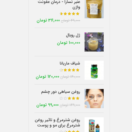
عنبر نسارا - درمان عفونت
واژن
از 5
34,000
تومان
49,000
تومان
ژل رویال
100,000
تومان
شیاف ماریانا
از 5
120,000
تومان
140,000
تومان
روغن سیاهی دور چشم
از 5
99,000
تومان
149,000
تومان
روغن شترمرغ و تاثیر روغن
شترمرغ برای مو و پوست