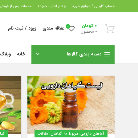
حساب کاربری / سوابق خرید
چشم انداز مجموعه
خدمات پس از فروش
0
تومان
0
علاقه مندی
ورود / ثبت نام
0
محصول
دسته بندی کالاها
خانه
وبلاگ
,
,
گیاهان دارویی
مربوط به گیاهان
مقالات
گیا