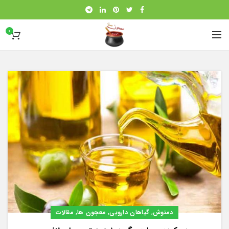
0
,
,
,
دمنوش
گیاهان دارویی
معجون ها
مقالات