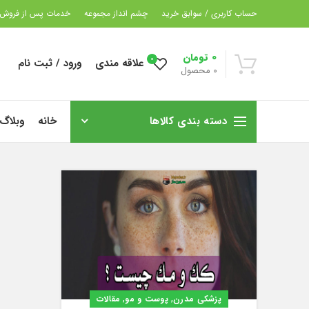
حساب کاربری / سوابق خرید
چشم انداز مجموعه
خدمات پس از فروش
0
تومان
0
علاقه مندی
ورود / ثبت نام
0
محصول
دسته بندی کالاها
خانه
وبلاگ
,
,
پزشکی مدرن
پوست و مو
مقالات