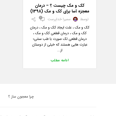
کک و مک چیست ؟ – درمان
معجزه آسا برای کک و مک (1398)
1
توسط
سمیرا خداپرست
کک و مک ، علت ایجاد کک و مک ، درمان
کک و مک ، درمان قطعی کک و مک ،
درمان قطعی لک صورت با طب سنتی؛
عبارت هایی هستند که خیلی از دوستان
از...
ادامه مطلب
چرا معجون ساز ؟