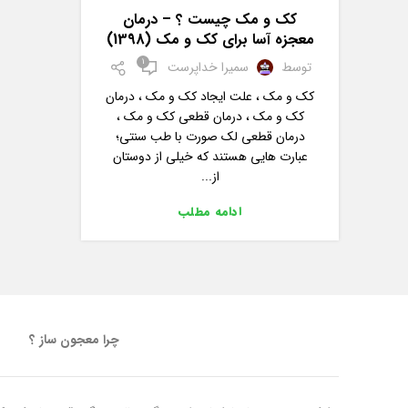
کک و مک چیست ؟ – درمان
معجزه آسا برای کک و مک (1398)
1
توسط
سمیرا خداپرست
کک و مک ، علت ایجاد کک و مک ، درمان
کک و مک ، درمان قطعی کک و مک ،
درمان قطعی لک صورت با طب سنتی؛
عبارت هایی هستند که خیلی از دوستان
از...
ادامه مطلب
چرا معجون ساز ؟