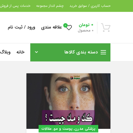
حساب کاربری / سوابق خرید
چشم انداز مجموعه
خدمات پس از فروش
0
تومان
0
علاقه مندی
ورود / ثبت نام
0
محصول
دسته بندی کالاها
خانه
وبلاگ
,
,
پزشکی مدرن
پوست و مو
مقالات