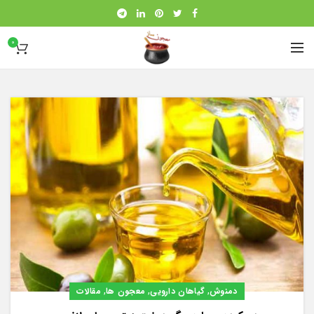
0
,
,
,
دمنوش
گیاهان دارویی
معجون ها
مقالات