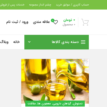
حساب کاربری / سوابق خرید
چشم انداز مجموعه
خدمات پس از فروش
0
تومان
0
علاقه مندی
ورود / ثبت نام
0
محصول
دسته بندی کالاها
خانه
وبلاگ
,
,
,
دمنوش
گیاهان دارویی
معجون ها
مقالات