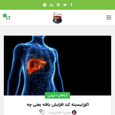
0
گیاهان دارویی
اکوژنیسیته کبد افزایش یافته یعنی چه
5
سمیرا خداپرست