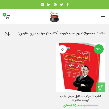
0
خانه
محصولات برچسب خورده “کتاب اثر مرکب دارن هاردی”
-25%
کتاب اثر مرکب – فایل صوتی با دو
گوینده متفاوت
15,000
تومان
20,000
تومان