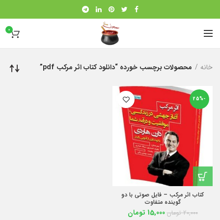
0
خانه
محصولات برچسب خورده “دانلود کتاب اثر مرکب pdf”
-25%
کتاب اثر مرکب – فایل صوتی با دو
گوینده متفاوت
15,000
تومان
20,000
تومان