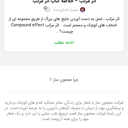
اثر مرکب – خلاصه کتاب اثر مرکب
13
سمیرا خداپرست
اثر مرکب ، اصل به دست آوردن نتایج های بزرگ از طریق مجموعه ای از
انتخاب های کوچک و مستمر است. اثر مرکب Compound effect
چیست؟ ...
ادامه مطلب
چرا معجون ساز ؟
شرکت معجون ساز با شعار برای زندگی سالم نجنگید قدم های کوچک بردارید
و پیشگیری بهتر از درمان با مصرف گیاهان دارویی را به عرصه آورده است. در
این راستا شرکت معجون ساز قصد ترویج طب سنتی را نیز دارد و یک شعار
مهم را برای همه آرزومند است :