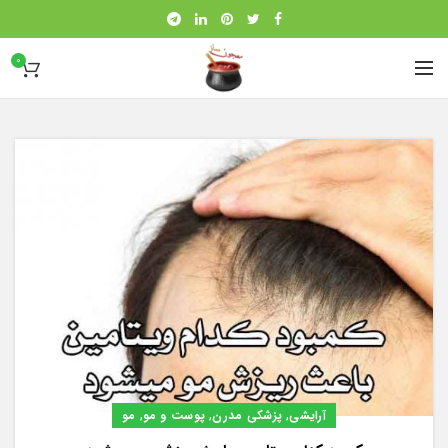
0
,
,
,
آرایشی
پزشکی مدرن
پوست و مو
مو