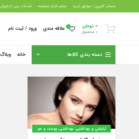
حساب کاربری / سوابق خرید
چشم انداز مجموعه
خدمات پس از فروش
0
تومان
0
علاقه مندی
ورود / ثبت نام
0
محصول
دسته بندی کالاها
خانه
وبلاگ
,
,
,
آرایشی و بهداشتی
بهداشتی
پوست و مو
,
سلامت
گیاهان دارویی