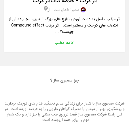
اثر مرکب – خلاصه کتاب اثر مرکب
13
سمیرا خداپرست
اثر مرکب ، اصل به دست آوردن نتایج های بزرگ از طریق مجموعه ای از
انتخاب های کوچک و مستمر است. اثر مرکب Compound effect
چیست؟ ...
ادامه مطلب
چرا معجون ساز ؟
شرکت معجون ساز با شعار برای زندگی سالم نجنگید قدم های کوچک بردارید
و پیشگیری بهتر از درمان با مصرف گیاهان دارویی را به عرصه آورده است. در
این راستا شرکت معجون ساز قصد ترویج طب سنتی را نیز دارد و یک شعار
مهم را برای همه آرزومند است :