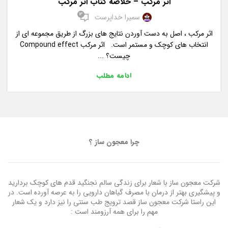
اثر مرکب – خلاصه کتاب اثر مرکب
13
سمیرا خداپرست
اثر مرکب ، اصل به دست آوردن نتایج های بزرگ از طریق مجموعه ای از
انتخاب های کوچک و مستمر است. اثر مرکب Compound effect
چیست؟ ...
ادامه مطلب
چرا معجون ساز ؟
شرکت معجون ساز با شعار برای زندگی سالم نجنگید قدم های کوچک بردارید
و پیشگیری بهتر از درمان با مصرف گیاهان دارویی را به عرصه آورده است. در
این راستا شرکت معجون ساز قصد ترویج طب سنتی را نیز دارد و یک شعار
مهم را برای همه آرزومند است :