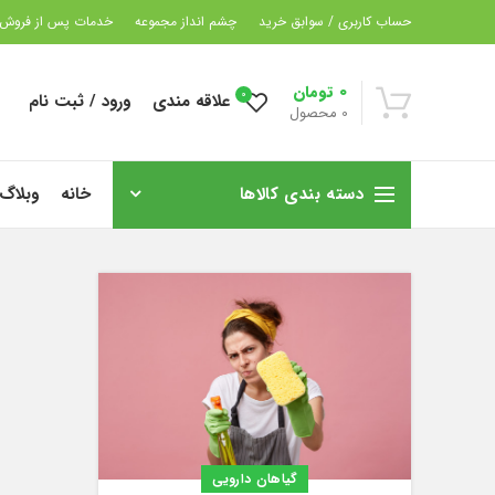
حساب کاربری / سوابق خرید
چشم انداز مجموعه
خدمات پس از فروش
0
تومان
0
علاقه مندی
ورود / ثبت نام
0
محصول
دسته بندی کالاها
خانه
وبلاگ
گیاهان دارویی