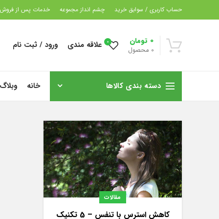
حساب کاربری / سوابق خرید
چشم انداز مجموعه
خدمات پس از فروش
0
تومان
0
علاقه مندی
ورود / ثبت نام
0
محصول
دسته بندی کالاها
خانه
وبلاگ
مقالات
کاهش استرس با تنفس – 5 تکنیک