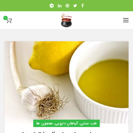
0
,
,
طب سنتی
گیاهان دارویی
معجون ها