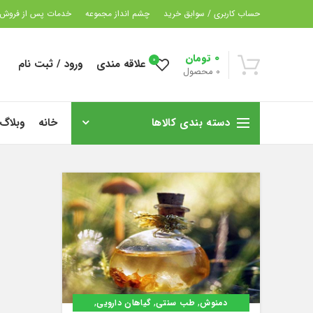
حساب کاربری / سوابق خرید
چشم انداز مجموعه
خدمات پس از فروش
0
تومان
0
علاقه مندی
ورود / ثبت نام
0
محصول
دسته بندی کالاها
خانه
وبلاگ
,
,
,
دمنوش
طب سنتی
گیاهان دارویی