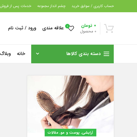
حساب کاربری / سوابق خرید
چشم انداز مجموعه
خدمات پس از فروش
0
تومان
0
علاقه مندی
ورود / ثبت نام
0
محصول
دسته بندی کالاها
خانه
وبلاگ
,
,
آرایشی
پوست و مو
مقالات