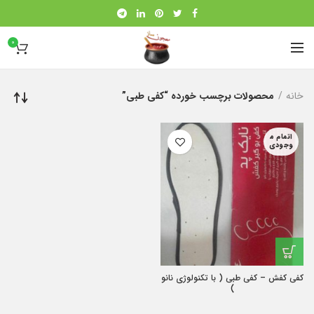
0
خانه
محصولات برچسب خورده “کفی طبی”
اتمام م
وجودی
کفی کفش – کفی طبی ( با تکنولوژی نانو
)