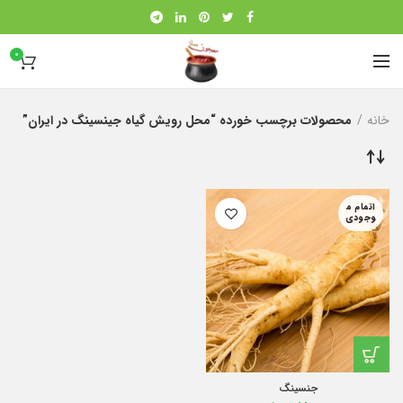
0
خانه
محصولات برچسب خورده “محل رویش گیاه جینسینگ در ایران”
اتمام م
وجودی
جنسینگ