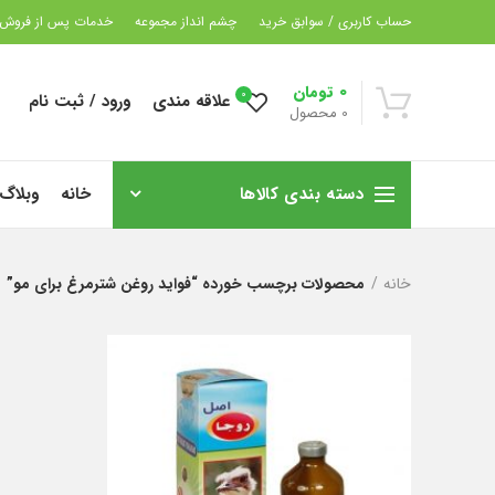
حساب کاربری / سوابق خرید
چشم انداز مجموعه
خدمات پس از فروش
0
تومان
0
علاقه مندی
ورود / ثبت نام
0
محصول
دسته بندی کالاها
خانه
وبلاگ
خانه
محصولات برچسب خورده “فواید روغن شترمرغ برای مو”