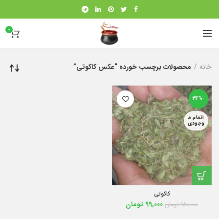
0
خانه
محصولات برچسب خورده “عکس کاکوتی”
-34%
اتمام م
وجودی
کاکوتی
99,000
تومان
150,000
تومان