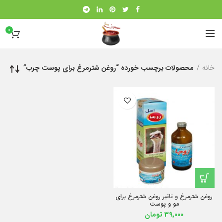
0
خانه
محصولات برچسب خورده “روغن شترمرغ برای پوست چرب”
روغن شترمرغ و تاثیر روغن شترمرغ برای
مو و پوست
39,000
تومان