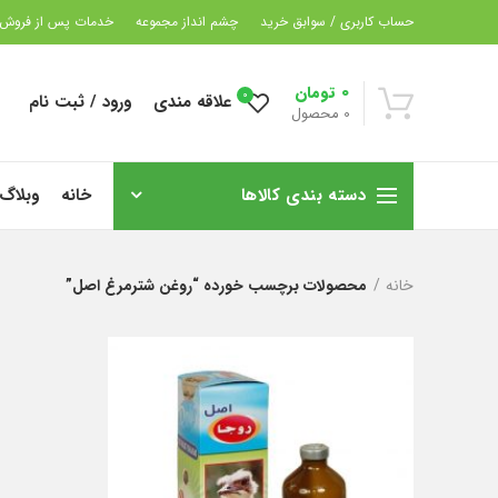
حساب کاربری / سوابق خرید
چشم انداز مجموعه
خدمات پس از فروش
0
تومان
0
علاقه مندی
ورود / ثبت نام
0
محصول
دسته بندی کالاها
خانه
وبلاگ
خانه
محصولات برچسب خورده “روغن شترمرغ اصل”