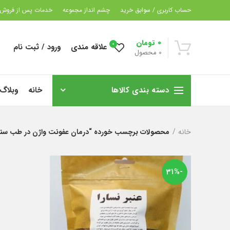
حساب کاربری / سوابق خرید
چشم انداز مجموعه
خدمات پس از فروش
0
تومان
0
علاقه مندی
ورود / ثبت نام
0
محصول
دسته بندی کالاها
خانه
وبلاگ
خانه
محصولات برچسب خورده “درمان عفونت واژن در طب سن
-31%