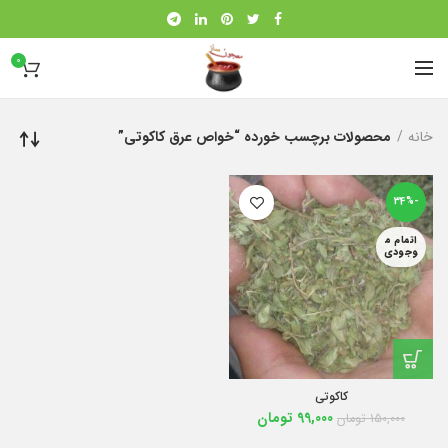
0
خانه
محصولات برچسب خورده “خواص عرق کاکوتی”
-34%
اتمام م
وجودی
کاکوتی
99,000
تومان
150,000
تومان