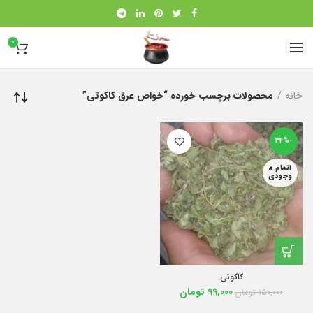
0
خانه
محصولات برچسب خورده “خواص عرق كاكوتی”
-34%
اتمام م
وجودی
کاکوتی
99,000
تومان
150,000
تومان