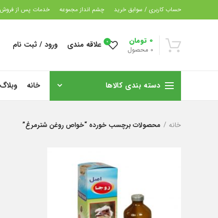
حساب کاربری / سوابق خرید
چشم انداز مجموعه
خدمات پس از فروش
0
تومان
0
علاقه مندی
ورود / ثبت نام
0
محصول
دسته بندی کالاها
خانه
وبلاگ
خانه
محصولات برچسب خورده “خواص روغن شترمرغ”