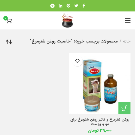
0
خانه
محصولات برچسب خورده “خاصیت روغن شترمرغ”
روغن شترمرغ و تاثیر روغن شترمرغ برای
مو و پوست
39,000
تومان