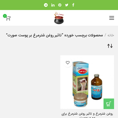
0
خانه
محصولات برچسب خورده “تاثیر روغن شترمرغ بر پوست صورت”
روغن شترمرغ و تاثیر روغن شترمرغ برای
مو و پوست